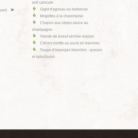
anti canicule
Gigot d'agneau au barbecue
vant
Mogettes à la charentaise
Chapon aux cèpes sauce au
champagne
Viande de boeuf séchée maison
Citrons confits au sucre en tranches
Soupe d'asperges blanches : queues
et épluchures