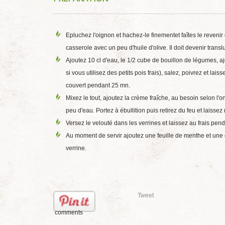
Epluchez l'oignon et hachez-le finementet faîtes le reven
casserole avec un peu d'huile d'olive. Il doit devenir transl
Ajoutez 10 cl d'eau, le 1/2 cube de bouillon de légumes, aj
si vous utilisez des petits pois frais), salez, poivrez et lais
couvert pendant 25 mn.
Mixez le tout, ajoutez la crème fraîche, au besoin selon l'o
peu d'eau. Portez à ébullition puis retirez du feu et laissez r
Versez le velouté dans les verrines et laissez au frais pe
Au moment de servir ajoutez une feuille de menthe et une
verrine.
Tweet
comments