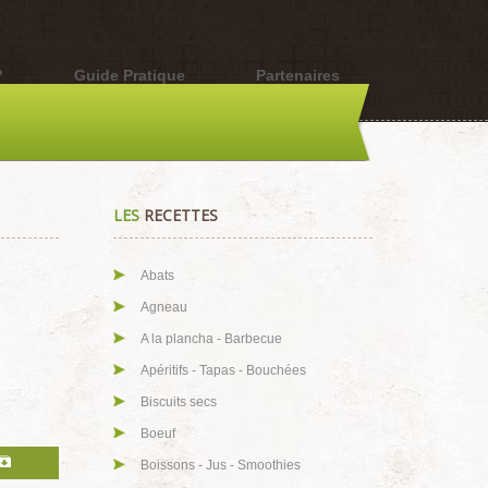
?
Guide Pratique
Partenaires
LES
RECETTES
Abats
Agneau
A la plancha - Barbecue
Apéritifs - Tapas - Bouchées
Biscuits secs
Boeuf
Boissons - Jus - Smoothies