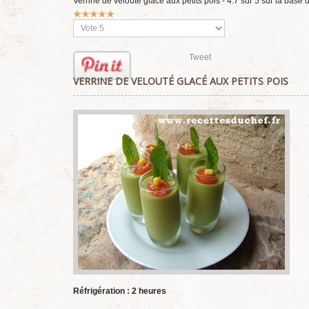
Verrine de velouté glacé aux petits pois
-
4.7
sur
5
sur la base 
Vote
utilisateur:
5
/
5
Veuillez
voter
Tweet
VERRINE DE VELOUTÉ GLACÉ AUX PETITS POIS
Réfrigération : 2 heures