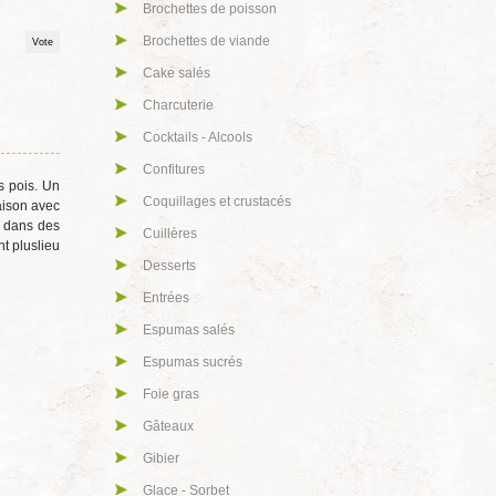
Brochettes de poisson
Brochettes de viande
Cake salés
Charcuterie
Cocktails - Alcools
Confitures
s pois. Un
Coquillages et crustacés
aison avec
rt dans des
Cuillères
nt pluslieu
Desserts
Entrées
Espumas salés
Espumas sucrés
Foie gras
Gâteaux
Gibier
Glace - Sorbet