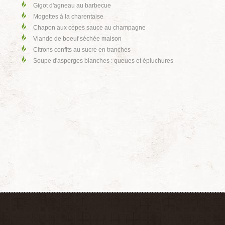
Gigot d'agneau au barbecue
Mogettes à la charentaise
Chapon aux cèpes sauce au champagne
Viande de boeuf séchée maison
Citrons confits au sucre en tranches
Soupe d'asperges blanches : queues et épluchures