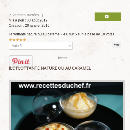
in
Verrines sucrées
Mis à jour : 03 août 2019
Création : 20 janvier 2016
Ile flottante nature ou au caramel
-
4.6
sur
5
sur la base de
10
votes
Vote
utilisateur:
5
/
5
Veuillez
voter
Tweet
ILE FLOTTANTE NATURE OU AU CARAMEL