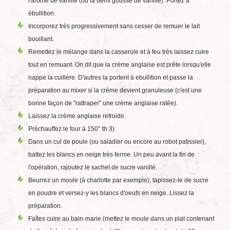
l'arôme de vanille (ou la demi gousse de vanille). Portez à
ébullition.
Incorporez très progressivement sans cesser de remuer le lait
bouillant.
Remettez le mélange dans la casserole et à feu très laissez cuire
tout en remuant. On dit que la crème anglaise est prête lorsqu'elle
nappe la cuillère. D'autres la portent à ebullition et passe la
préparation au mixer si la crème devient granuleuse (c'est une
bonne façon de "rattraper" une crème anglaise ratée).
Laissez la crème anglaise refroidir.
Préchauffez le four à 150° th 3)
Dans un cul de poule (ou saladier ou encore au robot patissier),
battez les blancs en neige très ferme. Un peu avant la fin de
l'opération, rajoutez le sachet de sucre vanillé.
Beurrez un moule (à charlotte par exemple), tapissez-le de sucre
en poudre et versez-y les blancs d'oeufs en neige. Lissez la
préparation.
Faîtes cuire au bain-marie (mettez le moule dans un plat contenant