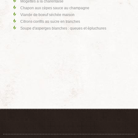
Mogettes à la charentaise
Chapon aux cèpes sauce au champagne
Viande de boeuf séchée maison
Citrons confits au sucre en tranches
Soupe d'asperges blanches : queues et épluchures