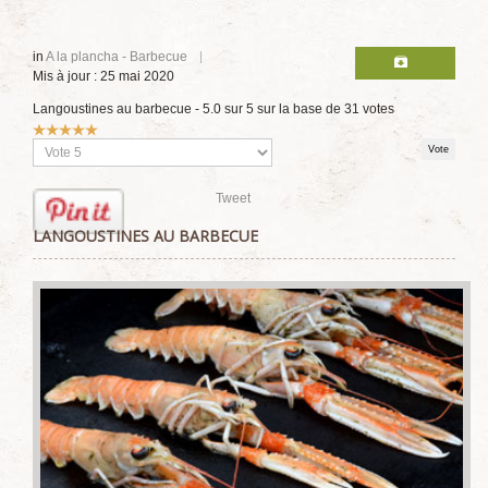
in
A la plancha - Barbecue
Mis à jour : 25 mai 2020
Langoustines au barbecue
-
5.0
sur
5
sur la base de
31
votes
Vote
utilisateur:
5
/
5
Veuillez
voter
Tweet
LANGOUSTINES AU BARBECUE