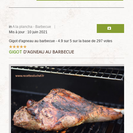
in
A la plancha - Barbecue
Mis à jour : 10 juin 2021
Gigot d'agneau au barbecue
-
4.9
sur
5
sur la base de
297
votes
Vote
GIGOT
D'AGNEAU AU BARBECUE
utilisateur:
5
/
5