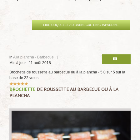
LIRE COQUELET AU BARBECUE EN CRAPAUDINE
in
A la plancha - Barbecue
Mis à jour : 11 août 2018
Brochette de roussette au barbecue ou à la plancha
-
5.0
sur
5
sur la
base de
22
votes
Vote
BROCHETTE
DE ROUSSETTE AU BARBECUE OU À LA
utilisateur:
5
/
5
PLANCHA