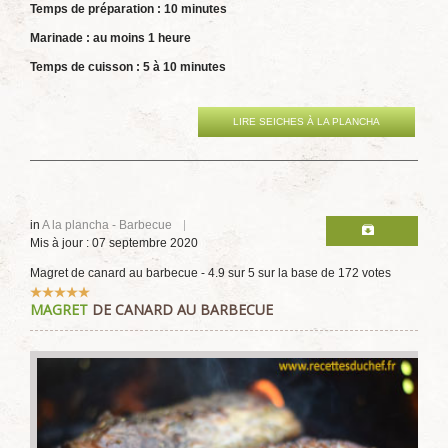
Temps de préparation : 10 minutes
Marinade : au moins 1 heure
Temps de cuisson : 5 à 10 minutes
LIRE SEICHES À LA PLANCHA
in
A la plancha - Barbecue
Mis à jour : 07 septembre 2020
Magret de canard au barbecue
-
4.9
sur
5
sur la base de
172
votes
Vote
MAGRET
DE CANARD AU BARBECUE
utilisateur:
5
/
5