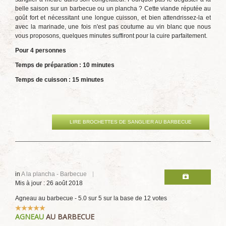
belle saison sur un barbecue ou un plancha ? Cette viande réputée au
goût fort et nécessitant une longue cuisson, et bien attendrissez-la et
avec la marinade, une fois n'est pas coutume au vin blanc que nous
vous proposons, quelques minutes suffiront pour la cuire parfaitement.
Pour 4 personnes
Temps de préparation : 10 minutes
Temps de cuisson : 15 minutes
LIRE BROCHETTES DE SANGLIER AU BARBECUE
in
A la plancha - Barbecue
Mis à jour : 26 août 2018
Agneau au barbecue
-
5.0
sur
5
sur la base de
12
votes
Vote
AGNEAU
AU BARBECUE
utilisateur:
5
/
5