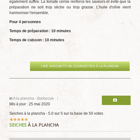
également suffire. La tomate cerise renforce les saveurs et évite que la
préparation ne soit trop sèche ou trop grasse. L'huile d'olive vient
harmoniser l'ensemble.
Pour 4 personnes
Temps de préparation : 10 minutes
Temps de cuisson : 10 minutes
LIRE SPAGHETTI DE COURGETTES À LA PLANCHA
in
A la plancha - Barbecue
Mis à jour : 25 mai 2020
Seiches à la plancha
-
5.0
sur
5
sur la base de
50
votes
Vote
SEICHES
À LA PLANCHA
utilisateur:
5
/
5