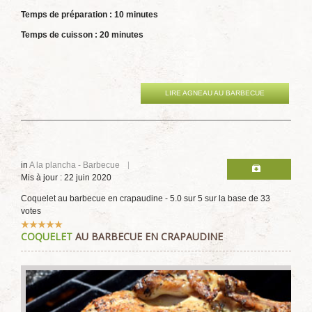
Temps de préparation : 10 minutes
Temps de cuisson : 20 minutes
LIRE AGNEAU AU BARBECUE
in
A la plancha - Barbecue
Mis à jour : 22 juin 2020
Coquelet au barbecue en crapaudine
-
5.0
sur
5
sur la base de
33
votes
Vote
COQUELET
AU BARBECUE EN CRAPAUDINE
utilisateur:
5
/
5