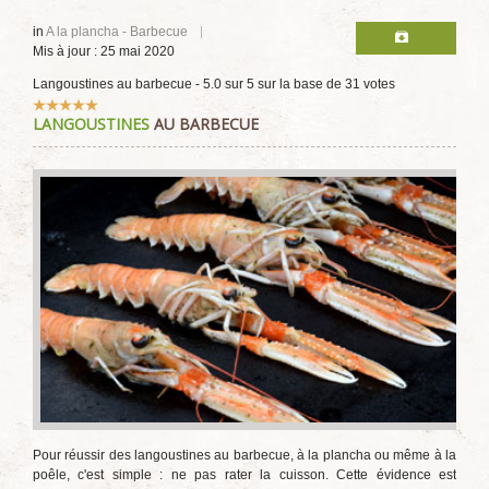
in
A la plancha - Barbecue
Mis à jour : 25 mai 2020
Langoustines au barbecue
-
5.0
sur
5
sur la base de
31
votes
Vote
LANGOUSTINES
AU BARBECUE
utilisateur:
5
/
5
Pour réussir des langoustines au barbecue, à la plancha ou même à la
poêle, c'est simple : ne pas rater la cuisson. Cette évidence est