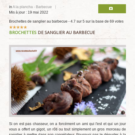
in
A la plancha - Barbecue
Mis à jour : 19 mai 2022
Brochettes de sanglier au barbecue
-
4.7
sur
5
sur la base de
69
votes
Vote
BROCHETTES
DE SANGLIER AU BARBECUE
utilisateur:
5
/
5
Si on est pas chasseur, on a forcément un ami qui l'est et qui un jour
vous a offert un gigot, un rôti ou tout simplement un gros morceau de
sanglier à mettre dans son congélateur. Pourquoi pas le déguster à la