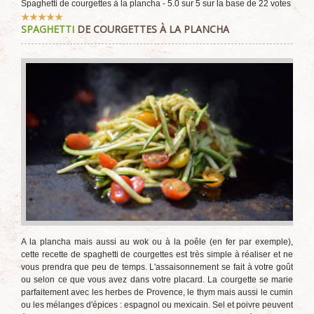
Spaghetti de courgettes à la plancha
-
5.0
sur
5
sur la base de
22
votes
Vote
SPAGHETTI
DE COURGETTES À LA PLANCHA
utilisateur:
5
/
5
A la plancha mais aussi au wok ou à la poêle (en fer par exemple),
cette recette de spaghetti de courgettes est très simple à réaliser et ne
vous prendra que peu de temps. L'assaisonnement se fait à votre goût
ou selon ce que vous avez dans votre placard. La courgette se marie
parfaitement avec les herbes de Provence, le thym mais aussi le cumin
ou les mélanges d'épices : espagnol ou mexicain. Sel et poivre peuvent