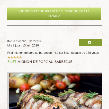
LIRE BROCHETTE DE ROUSSETTE AU BARBECUE OU À LA
PLANCHA
in
A la plancha - Barbecue
Mis à jour : 13 juin 2020
Filet mignon de porc au barbecue
-
4.9
sur
5
sur la base de
135
votes
Vote
FILET
MIGNON DE PORC AU BARBECUE
utilisateur:
5
/
5