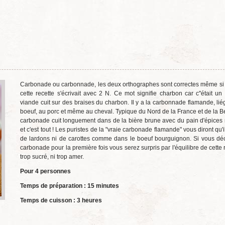
Carbonade ou carbonnade, les deux orthographes sont correctes même si à
cette recette s'écrivait avec 2 N. Ce mot signifie charbon car c''était un
viande cuit sur des braises du charbon. Il y a la carbonnade flamande, lié
boeuf, au porc et même au cheval. Typique du Nord de la France et de la Be
carbonade cuit longuement dans de la bière brune avec du pain d'épices
et c'est tout ! Les puristes de la "vraie carbonade flamande" vous diront qu'i
de lardons ni de carottes comme dans le boeuf bourguignon. Si vous dé
carbonade pour la première fois vous serez surpris par l'équilibre de cette r
trop sucré, ni trop amer.
Pour 4 personnes
Temps de préparation : 15 minutes
Temps de cuisson : 3 heures