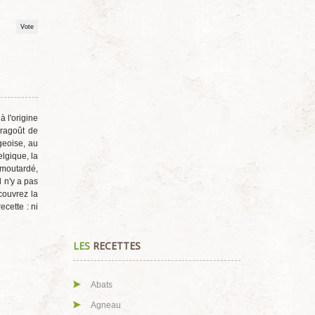
 l'origine
 ragoût de
geoise, au
lgique, la
 moutardé,
l n'y a pas
couvrez la
ecette : ni
LES
RECETTES
Abats
Agneau