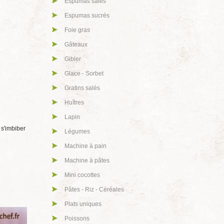
Espumas salés
Espumas sucrés
Foie gras
Gâteaux
Gibier
Glace - Sorbet
Gratins salés
Huîtres
Lapin
 s'imbiber
Légumes
Machine à pain
Machine à pâtes
Mini cocottes
Pâtes - Riz - Céréales
Plats uniques
Poissons