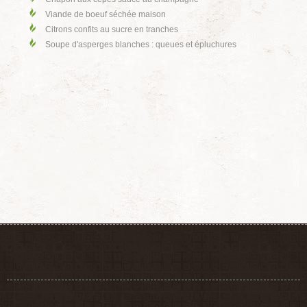
Viande de boeuf séchée maison
Citrons confits au sucre en tranches
Soupe d'asperges blanches : queues et épluchures