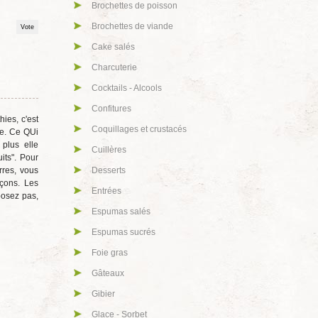
Brochettes de poisson
Brochettes de viande
Cake salés
Charcuterie
Cocktails - Alcools
Confitures
ies, c'est
Coquillages et crustacés
ie. Ce QUi
plus elle
Cuillères
its". Pour
rres, vous
Desserts
çons. Les
Entrées
posez pas,
Espumas salés
Espumas sucrés
Foie gras
Gâteaux
Gibier
Glace - Sorbet