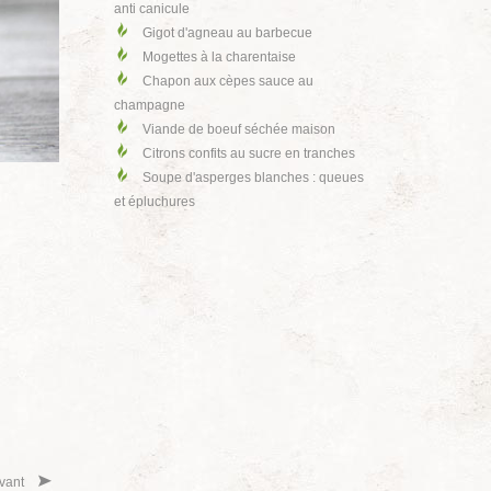
anti canicule
Gigot d'agneau au barbecue
Mogettes à la charentaise
Chapon aux cèpes sauce au
champagne
Viande de boeuf séchée maison
Citrons confits au sucre en tranches
Soupe d'asperges blanches : queues
et épluchures
vant