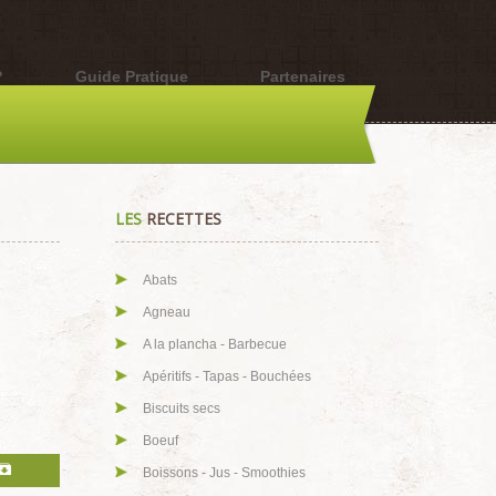
?
Guide Pratique
Partenaires
LES
RECETTES
Abats
Agneau
A la plancha - Barbecue
Apéritifs - Tapas - Bouchées
Biscuits secs
Boeuf
Boissons - Jus - Smoothies