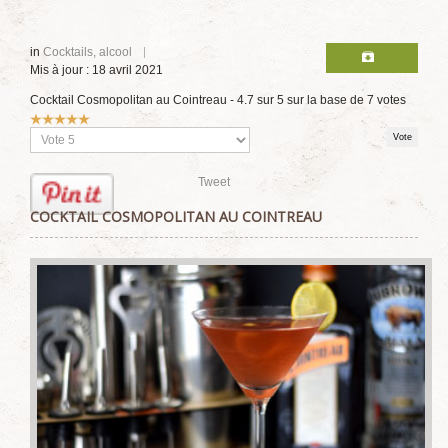
in
Cocktails, alcool
Mis à jour : 18 avril 2021
Cocktail Cosmopolitan au Cointreau
-
4.7
sur
5
sur la base de
7
votes
Vote
utilisateur:
5
/
5
Veuillez
voter
Tweet
COCKTAIL COSMOPOLITAN AU COINTREAU