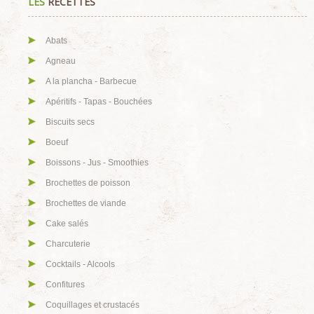
LES
RECETTES
Abats
Agneau
A la plancha - Barbecue
Apéritifs - Tapas - Bouchées
Biscuits secs
Boeuf
Boissons - Jus - Smoothies
Brochettes de poisson
Brochettes de viande
Cake salés
Charcuterie
Cocktails - Alcools
Confitures
Coquillages et crustacés