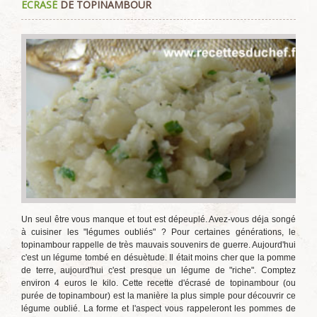
ECRASÉ
DE TOPINAMBOUR
utilisateur:
4
/
5
Un seul être vous manque et tout est dépeuplé. Avez-vous déja songé
à cuisiner les "légumes oubliés" ? Pour certaines générations, le
topinambour rappelle de très mauvais souvenirs de guerre. Aujourd'hui
c'est un légume tombé en désuètude. Il était moins cher que la pomme
de terre, aujourd'hui c'est presque un légume de "riche". Comptez
environ 4 euros le kilo. Cette recette d'écrasé de topinambour (ou
purée de topinambour) est la manière la plus simple pour découvrir ce
légume oublié. La forme et l'aspect vous rappeleront les pommes de