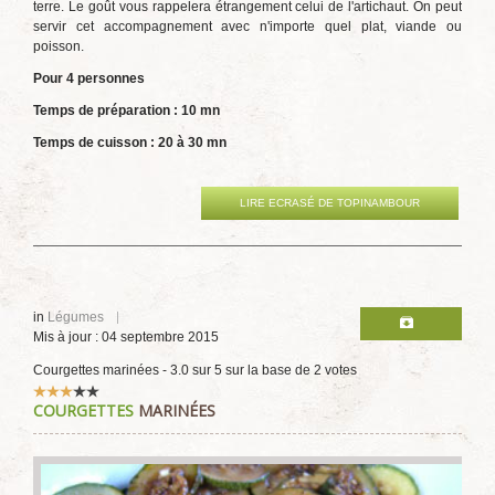
terre. Le goût vous rappelera étrangement celui de l'artichaut. On peut
servir cet accompagnement avec n'importe quel plat, viande ou
poisson.
Pour 4 personnes
Temps de préparation : 10 mn
Temps de cuisson : 20 à 30 mn
LIRE ECRASÉ DE TOPINAMBOUR
in
Légumes
Mis à jour : 04 septembre 2015
Courgettes marinées
-
3.0
sur
5
sur la base de
2
votes
Vote
COURGETTES
MARINÉES
utilisateur:
3
/
5