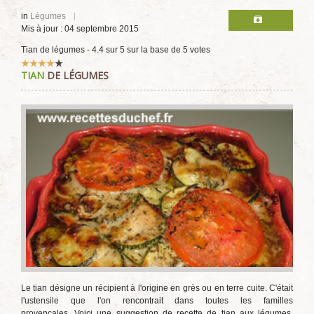
in
Légumes
Mis à jour : 04 septembre 2015
Tian de légumes
-
4.4
sur
5
sur la base de
5
votes
Vote
TIAN
DE LÉGUMES
utilisateur:
4
/
5
Le tian désigne un récipient à l'origine en grès ou en terre cuite. C'était
l'ustensile que l'on rencontrait dans toutes les familles
provençales. Voici une suggestion de recette de tian aux légumes.