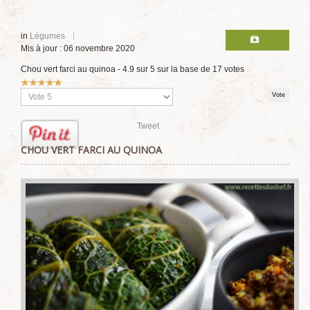
in
Légumes
Mis à jour : 06 novembre 2020
Chou vert farci au quinoa
-
4.9
sur
5
sur la base de
17
votes
Vote
utilisateur:
5
/
5
Veuillez
voter
Tweet
CHOU VERT FARCI AU QUINOA