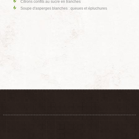
Citrons confits au sucre en tranches
Soupe d'asperges blanches : queues et épluchures