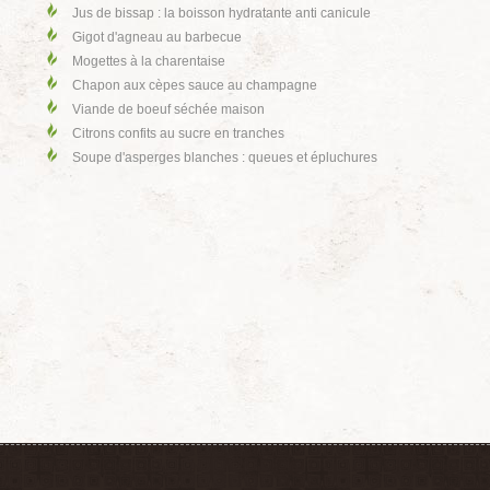
Jus de bissap : la boisson hydratante anti canicule
Gigot d'agneau au barbecue
Mogettes à la charentaise
Chapon aux cèpes sauce au champagne
Viande de boeuf séchée maison
Citrons confits au sucre en tranches
Soupe d'asperges blanches : queues et épluchures