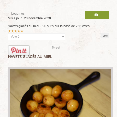
in
Légumes
Mis à jour : 20 novembre 2020
Navets glacés au miel
-
5.0
sur
5
sur la base de
256
votes
Vote
utilisateur:
5
/
5
Veuillez
voter
Tweet
NAVETS GLACÉS AU MIEL