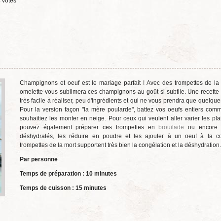
4
votes
Champignons et oeuf est le mariage parfait ! Avec des trompettes de la
omelette vous sublimera ces champignons au goût si subtile. Une recette
très facile à réaliser, peu d'ingrédients et qui ne vous prendra que quelqu
Pour la version façon "la mère poularde", battez vos oeufs entiers com
souhaitiez les monter en neige. Pour ceux qui veulent aller varier les plai
pouvez également préparer ces trompettes en
brouilade
ou encore 
déshydratés, les réduire en poudre et les ajouter à un oeuf à la c
trompettes de la mort supportent très bien la congélation et la déshydration.
Par personne
Temps de préparation : 10 minutes
Temps de cuisson : 15 minutes