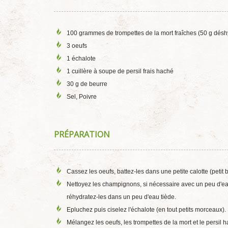
100 grammes de trompettes de la mort fraîches (50 g désh
3 oeufs
1 échalote
1 cuillère à soupe de persil frais haché
30 g de beurre
Sel, Poivre
PRÉPARATION
Cassez les oeufs, battez-les dans une petite calotte (petit b
Nettoyez les champignons, si nécessaire avec un peu d'ea
réhydratez-les dans un peu d'eau tiède.
Epluchez puis ciselez l'échalote (en tout petits morceaux).
Mélangez les oeufs, les trompettes de la mort et le persil h