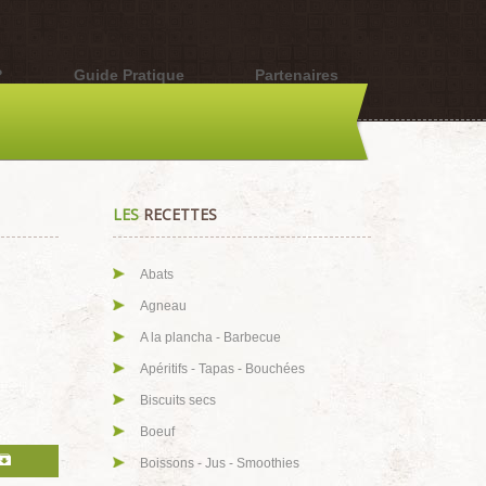
?
Guide Pratique
Partenaires
LES
RECETTES
Abats
Agneau
A la plancha - Barbecue
Apéritifs - Tapas - Bouchées
Biscuits secs
Boeuf
Boissons - Jus - Smoothies