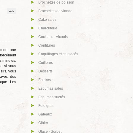
Brochettes de poisson
Brochettes de viande
Cake salés
Charcuterie
Cocktails - Alcools
Confitures
 mort, une
Coquillages et crustacés
 forcément
es minutes.
Cuillères
me si vous
sirs, vous
Desserts
avec des
Entrées
oque. Les
Espumas salés
Espumas sucrés
Foie gras
Gâteaux
Gibier
Glace - Sorbet