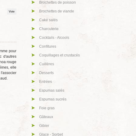
Brochettes de poisson
Brochettes de viande
Cake salés
Charcuterie
Cocktails - Alcools
Confitures
 Comme pour
Coquillages et crustacés
c d'autres
inoa rouge
Cuillères
ines, elle
l'associer
Desserts
haud.
Entrées
Espumas salés
Espumas sucrés
Foie gras
Gâteaux
Gibier
Glace - Sorbet