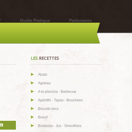
?
Guide Pratique
Partenaires
LES
RECETTES
Abats
Agneau
A la plancha - Barbecue
Apéritifs - Tapas - Bouchées
Biscuits secs
Boeuf
Boissons - Jus - Smoothies