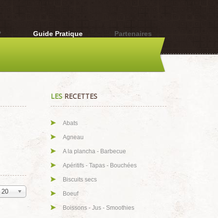
?
Guide Pratique
Partenaires
LES
RECETTES
Abats
Agneau
A la plancha - Barbecue
Apéritifs - Tapas - Bouchées
Biscuits secs
20
Boeuf
Boissons - Jus - Smoothies