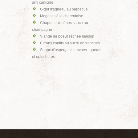
anti canicule
Gigot d'agneau au barbecue
Mogettes à la charentaise
Chapon aux cèpes sauce au
champagne
Viande de boeuf séchée maison
Citrons confits au sucre en tranches
Soupe d'asperges blanches : queues
et épluchures