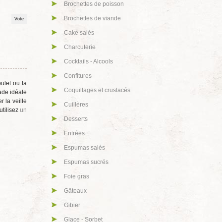
Brochettes de poisson
Brochettes de viande
Cake salés
Charcuterie
Cocktails - Alcools
Confitures
ulet ou la
Coquillages et crustacés
nade idéale
 la veille
Cuillères
utilisez
un
Desserts
Entrées
Espumas salés
Espumas sucrés
Foie gras
Gâteaux
Gibier
Glace - Sorbet