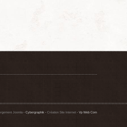
rgement Joomla
- Cybergraphik -
Création Site Internet
- Vp Web Com