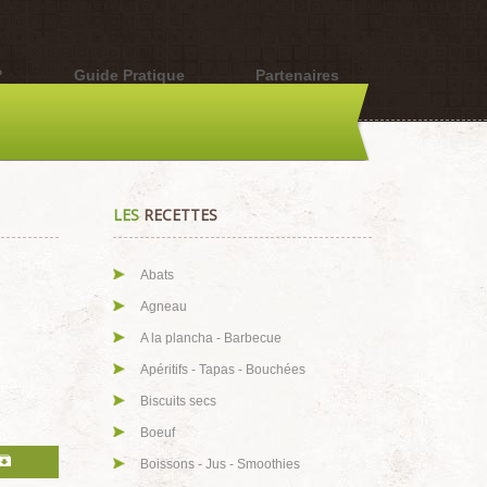
?
Guide Pratique
Partenaires
LES
RECETTES
Abats
Agneau
A la plancha - Barbecue
Apéritifs - Tapas - Bouchées
Biscuits secs
Boeuf
Boissons - Jus - Smoothies