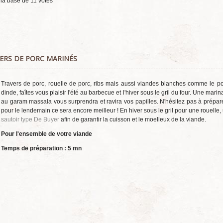
 la base de
11
votes
VERS DE PORC MARINÉS
Travers de porc, rouelle de porc, ribs mais aussi viandes blanches comme le po
dinde, faîtes vous plaisir l'été au barbecue et l'hiver sous le gril du four. Une mari
au garam massala vous surprendra et ravira vos papilles. N'hésitez pas à préparer
pour le lendemain ce sera encore meilleur ! En hiver sous le gril pour une rouelle, 
sautoir type De Buyer
afin de garantir la cuisson et le moelleux de la viande.
Pour l'ensemble de votre viande
Temps de préparation : 5
mn