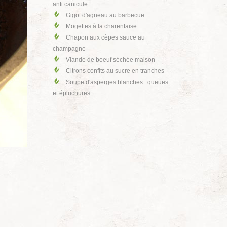
anti canicule
Gigot d'agneau au barbecue
Mogettes à la charentaise
Chapon aux cèpes sauce au
champagne
Viande de boeuf séchée maison
Citrons confits au sucre en tranches
Soupe d'asperges blanches : queues
et épluchures