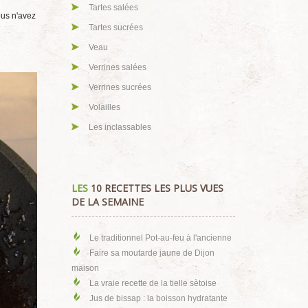
Tartes salées
ous n'avez
Tartes sucrées
Veau
Verrines salées
Verrines sucrées
Volailles
Les inclassables
LES
10 RECETTES LES PLUS VUES
DE LA SEMAINE
Le traditionnel Pot-au-feu à l'ancienne
Faire sa moutarde jaune de Dijon
maison
La vraie recette de la tielle sètoise
Jus de bissap : la boisson hydratante