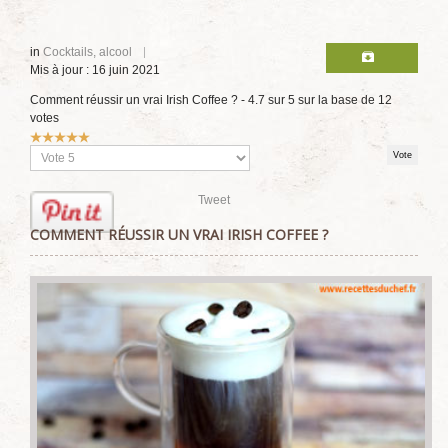
in
Cocktails, alcool
Mis à jour : 16 juin 2021
Comment réussir un vrai Irish Coffee ?
-
4.7
sur
5
sur la base de
12
votes
Vote
utilisateur:
5
/
5
Veuillez
voter
Tweet
COMMENT RÉUSSIR UN VRAI IRISH COFFEE ?