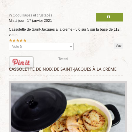
in
Coquillages et crustacés
Mis à jour : 17 janvier 2021
Cassolette de Saint-Jacques à la crème
-
5.0
sur
5
sur la base de
112
votes
Vote
utilisateur:
5
/
5
Veuillez
voter
Tweet
CASSOLETTE DE NOIX DE SAINT-JACQUES À LA CRÈME