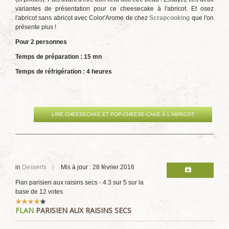
variantes de présentation pour ce cheesecake à l'abricot. Et osez
l'abricot sans abricot avec Color'Arome de chez
Scrapcooking
que l'on
présente plus !
Pour 2 personnes
Temps de préparation : 15 mn
Temps de réfrigération : 4 heures
LIRE CHEESECAKE ET POP-CHEESE-CAKE À L'ABRICOT
in
Desserts
Mis à jour : 28 février 2016
Flan parisien aux raisins secs
-
4.3
sur
5
sur la
base de
12
votes
Vote
FLAN
PARISIEN AUX RAISINS SECS
utilisateur:
4
/
5