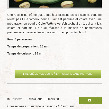
Une recette de crème aux oeufs à la pistache sans pistache, vous ne
rêvez pas ! Ce fameux oeuf au lait est parfumé et coloré avec une
préparation en poudre
Color'Arôme vert/pistache
2 en 1 qui à la fois
colore et parfume. De quoi réaliser à la maison de nombreuses
préparations inacessibles auparavant. Et en plus c'est bon !
Pour 6 personnes
Temps de préparation : 15
mn
Temps de cuisson : 25 mn
LIRE CRÈME AUX OEUFS À LA PISTACHE SANS PISTACHE
in
Desserts
Mis à jour : 10 mars 2018
Cheesecake aux fruits de la passion
-
4.7
sur
5
sur