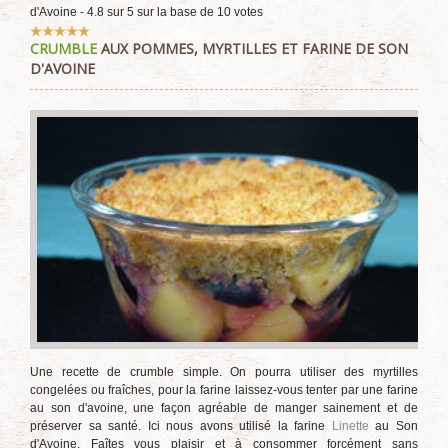
d'Avoine
-
4.8
sur
5
sur la base de
10
votes
Vote
CRUMBLE
AUX POMMES, MYRTILLES ET FARINE DE SON
utilisateur:
5
/
5
D'AVOINE
Une recette de crumble simple. On pourra utiliser des myrtilles
congelées ou fraîches, pour la farine laissez-vous tenter par une farine
au son d'avoine, une façon agréable de manger sainement et de
préserver sa santé. Ici nous avons utilisé la farine
Linette
au Son
d'Avoine. Faîtes vous plaisir et à consommer forcément sans