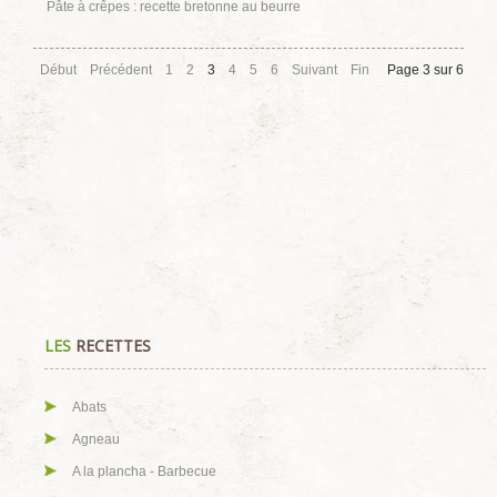
Pâte à crêpes : recette bretonne au beurre
Début
Précédent
1
2
3
4
5
6
Suivant
Fin
Page 3 sur 6
LES
RECETTES
Abats
Agneau
A la plancha - Barbecue