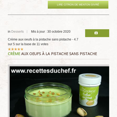
LIRE CITRON DE MENTON GIVRÉ
in
Desserts
Mis à jour : 30 octobre 2020
Crème aux oeufs à la pistache sans pistache
-
4.7
sur
5
sur la base de
11
votes
Vote
CRÈME
AUX OEUFS À LA PISTACHE SANS PISTACHE
utilisateur:
5
/
5