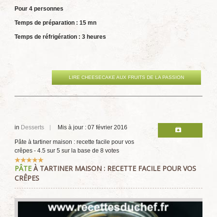
Pour 4 personnes
Temps de préparation : 15 mn
Temps de réfrigération : 3 heures
LIRE CHEESECAKE AUX FRUITS DE LA PASSION
in
Desserts
Mis à jour : 07 février 2016
Pâte à tartiner maison : recette facile pour vos
crêpes
-
4.5
sur
5
sur la base de
8
votes
Vote
PÂTE
À TARTINER MAISON : RECETTE FACILE POUR VOS
utilisateur:
5
/
5
CRÊPES