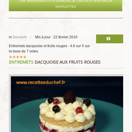
LIRE MIGNARDISES À LA GANACHE DE CHOCOLAT NOIR FAÇON
TARTELETTES
in
Desserts
Mis à jour : 22 février 2016
Entremets dacquoise et fruits rouges
-
4.6
sur
5
sur
la base de
7
votes
Vote
ENTREMETS
DACQUOISE AUX FRUITS ROUGES
utilisateur:
5
/
5