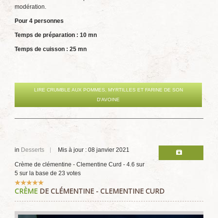
modération.
Pour 4 personnes
Temps de préparation : 10 mn
Temps de cuisson : 25 mn
LIRE CRUMBLE AUX POMMES, MYRTILLES ET FARINE DE SON
D'AVOINE
in
Desserts
Mis à jour : 08 janvier 2021
Crème de clémentine - Clementine Curd
-
4.6
sur
5
sur la base de
23
votes
Vote
CRÈME
DE CLÉMENTINE - CLEMENTINE CURD
utilisateur:
5
/
5