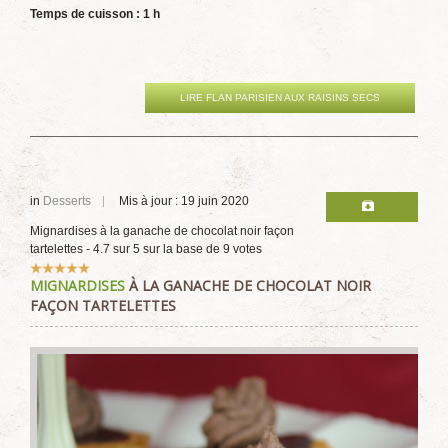
Temps de cuisson : 1 h
LIRE FLAN PARISIEN AUX RAISINS SECS
in
Desserts
Mis à jour : 19 juin 2020
Mignardises à la ganache de chocolat noir façon
tartelettes
-
4.7
sur
5
sur la base de
9
votes
Vote
MIGNARDISES
À LA GANACHE DE CHOCOLAT NOIR
utilisateur:
5
/
5
FAÇON TARTELETTES