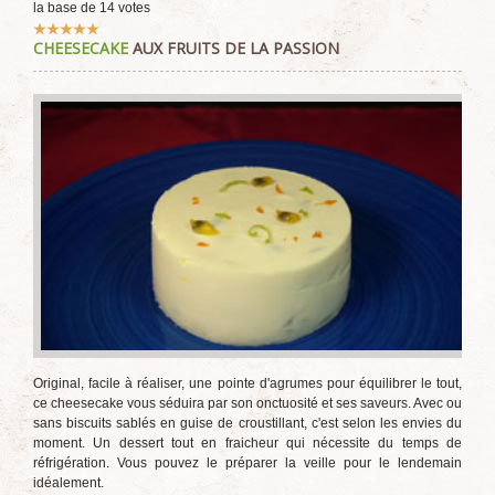
la base de
14
votes
Vote
CHEESECAKE
AUX FRUITS DE LA PASSION
utilisateur:
5
/
5
Original, facile à réaliser, une pointe d'agrumes pour équilibrer le tout,
ce cheesecake vous séduira par son onctuosité et ses saveurs. Avec ou
sans biscuits sablés en guise de croustillant, c'est selon les envies du
moment. Un dessert tout en fraicheur qui nécessite du temps de
réfrigération. Vous pouvez le préparer la veille pour le lendemain
idéalement.