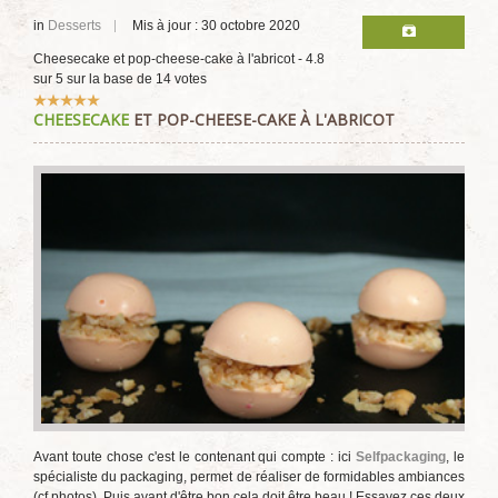
in
Desserts
Mis à jour : 30 octobre 2020
Cheesecake et pop-cheese-cake à l'abricot
-
4.8
sur
5
sur la base de
14
votes
Vote
CHEESECAKE
ET POP-CHEESE-CAKE À L'ABRICOT
utilisateur:
5
/
5
Avant toute chose c'est le contenant qui compte : ici
Selfpackaging
, le
spécialiste du packaging, permet de réaliser de formidables ambiances
(cf photos). Puis avant d'être bon cela doit être beau ! Essayez ces deux