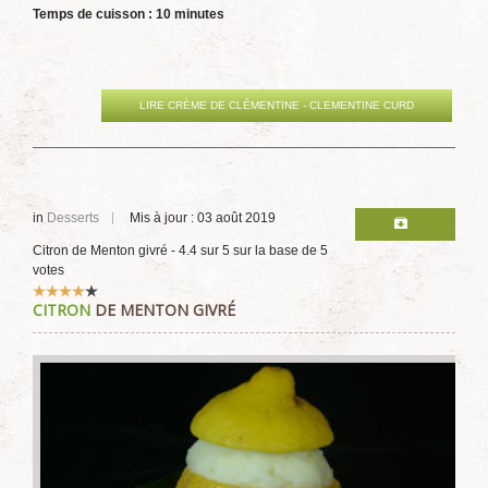
Temps de cuisson : 10 minutes
LIRE CRÈME DE CLÉMENTINE - CLEMENTINE CURD
in
Desserts
Mis à jour : 03 août 2019
Citron de Menton givré
-
4.4
sur
5
sur la base de
5
votes
Vote
CITRON
DE MENTON GIVRÉ
utilisateur:
4
/
5