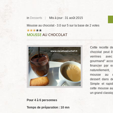
in
Desserts
Mis à jour : 31 août 2015
Mousse au chocolat
-
3.0
sur
5
sur la base de
2
votes
Vote
MOUSSE
AU CHOCOLAT
utilisateur:
3
/
5
Cette recette 
chocolat peut ê
verrines ave
gourmand" acc
financier par e
naturellement
mousse au c
dessert dans de
Simple et rapid
cette mousse au
un grand classiq
Pour 4 à 6 personnes
Temps de préparation : 10 mn