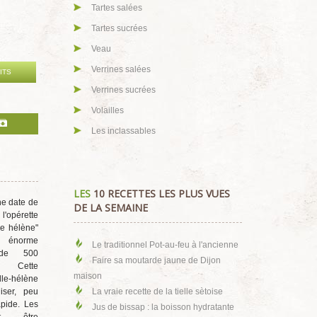
Tartes salées
Tartes sucrées
Veau
Verrines salées
ITS
Verrines sucrées
Volailles
Les inclassables
LES
10 RECETTES LES PLUS VUES
ne date de
DE LA SEMAINE
pérette
le hélène"
n énorme
Le traditionnel Pot-au-feu à l'ancienne
 de 500
Faire sa moutarde jaune de Dijon
). Cette
maison
lle-hélène
iser, peu
La vraie recette de la tielle sètoise
apide. Les
Jus de bissap : la boisson hydratante