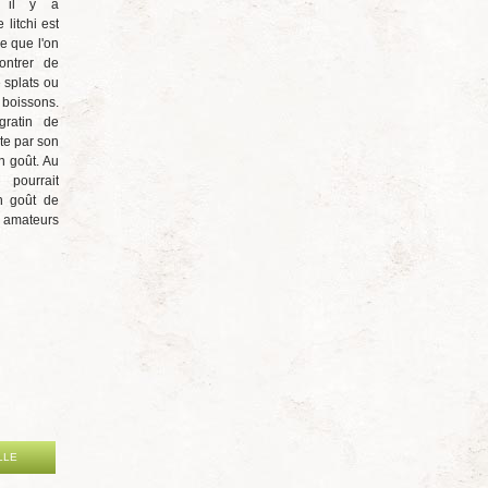
 il y a
litchi est
ce que l'on
ntrer de
 splats ou
boissons.
gratin de
nte par son
on goût. Au
 pourrait
n goût de
s amateurs
LLE