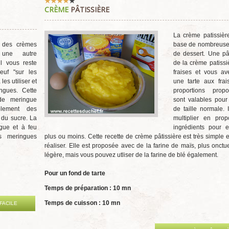
Vote
CRÈME
PÂTISSIÈRE
utilisateur:
4
/
5
La crème patissièr
t des crèmes
base de nombreuses
une autre
de dessert. Une pâ
il vous reste
de la crème patissi
euf "sur les
fraises et vous av
les utiliser et
une tarte aux frai
ngues. Cette
proportions prop
 de meringue
sont valables pour
plement des
de taille normale. I
 du sucre. La
multiplier en prop
gue et à feu
ingrédients pour e
s meringues
plus ou moins. Cette recette de crème pâtissière est très simple e
réaliser. Elle est proposée avec de la farine de maïs, plus onctu
légère, mais vous pouvez utliser de la farine de blé également.
Pour un fond de tarte
Temps de préparation : 10 mn
Temps de cuisson : 10 mn
FACILE