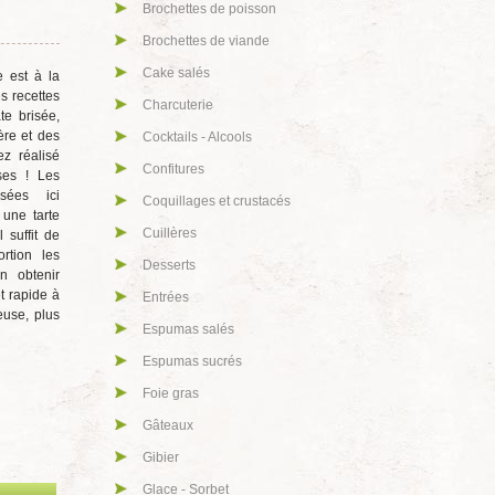
Brochettes de poisson
Brochettes de viande
Cake salés
e est à la
 recettes
Charcuterie
te brisée,
ère et des
Cocktails - Alcools
ez réalisé
Confitures
ses ! Les
osées ici
Coquillages et crustacés
 une tarte
Cuillères
l suffit de
ortion les
Desserts
n obtenir
t rapide à
Entrées
euse, plus
Espumas salés
Espumas sucrés
Foie gras
Gâteaux
Gibier
Glace - Sorbet