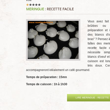
vote
Vote
MERINGUE
: RECETTE FACILE
utilisateur:
1
/
5
Vous avez fai
brûlées ou 
préparation et 
des blancs d'o
bras" ? Pensez à 
faîtes des meri
recette facile
nécessite sim
blancs d'oeuf et
cuisson est lon
très doux. Ce
accompagneront idéalement un café gourmand.
Temps de préparation : 15mn
Temps de cuisson : 1h à 1h30
LIRE MERINGUE : RECETTE 