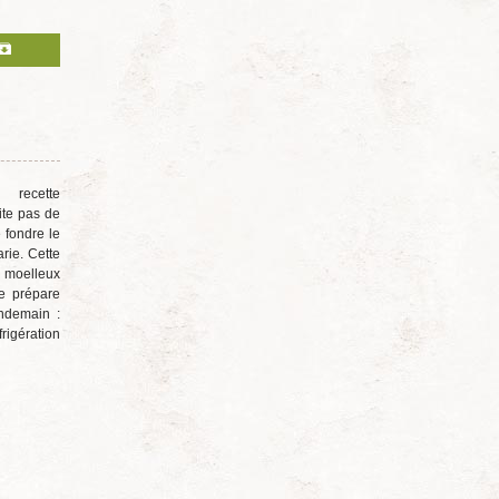
 recette
ite pas de
 fondre le
rie. Cette
 moelleux
se prépare
endemain :
igération