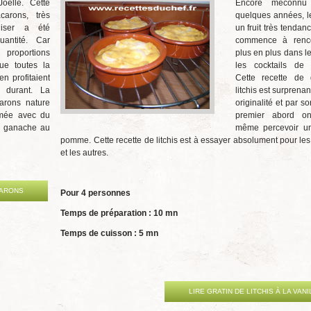
oëlle. Cette
Encore méconnu
carons, très
quelques années, le 
liser a été
un fruit très tendan
antité. Car
commence à renco
 proportions
plus en plus dans le
que toutes la
les cocktails de 
en profitaient
Cette recette de 
s durant. La
litchis est surprena
arons nature
originalité et par s
umée avec du
premier abord on
e ganache au
même percevoir u
pomme. Cette recette de litchis est à essayer absolument pour le
et les autres.
CARONS
Pour 4 personnes
Temps de préparation : 10 mn
Temps de cuisson : 5 mn
LIRE GRATIN DE LITCHIS À LA VANI