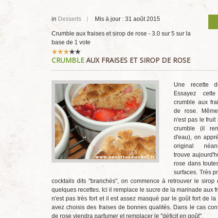
in
Desserts
Mis à jour : 31 août 2015
Crumble aux fraises et sirop de rose
-
3.0
sur
5
sur la
base de
1
vote
Vote
CRUMBLE
AUX FRAISES ET SIROP DE ROSE
utilisateur:
3
/
5
Une recette d
Essayez cette
crumble aux fra
de rose. Même 
n'est pas le frui
crumble (il r
d'eau), on appré
original néa
trouve aujourd'h
rose dans toute
surfaces. Très p
cocktails dits "branchés", on commence à retrouver le sirop
quelques recettes. Ici il remplace le sucre de la marinade aux fr
n'est pas très fort et il est assez masqué par le goût fort de la 
avez choisis des fraises de bonnes qualités. Dans le cas cont
de rose viendra parfumer et remplacer le "déficit en goût".