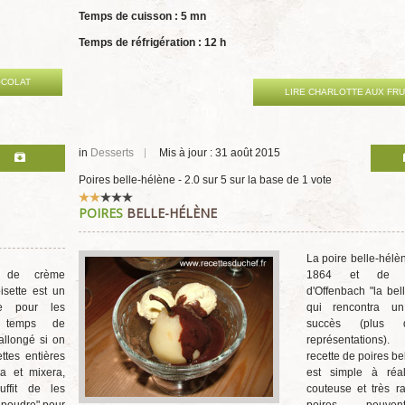
Temps de cuisson : 5 mn
Temps de réfrigération : 12 h
OCOLAT
LIRE CHARLOTTE AUX FRU
in
Desserts
Mis à jour : 31 août 2015
Poires belle-hélène
-
2.0
sur
5
sur la base de
1
vote
Vote
POIRES
BELLE-HÉLÈNE
utilisateur:
2
/
5
La poire belle-hélè
e de crème
1864 et de l'o
sette est un
d'Offenbach "la bel
ice pour les
qui rencontra u
e temps de
succès (plus
allongé si on
représentations
ttes entières
recette de poires be
a et mixera,
est simple à réal
uffit de les
couteuse et très r