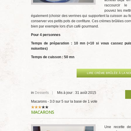
acheter déjà "en
raccourcir le
pouvez les mettr
également (choisir des verrines qui supportent la cuisson au f
conserver vos petits pots de confiture. Ces crèmes brûlées con
bien par exemple lors d'un café gourmand.
Pour 4 personnes
Temps de préparation : 10 mn (+10 si vous cassez pui
noisettes)
Temps de cuisson : 50 mn
LIRE CRÈME BRÛLÉE À LA NO
in
Desserts
Mis à jour : 31 août 2015
Macarons
-
3.0
sur
5
sur la base de
1
vote
Vote
MACARONS
utilisateur:
3
/
5
Une recette d