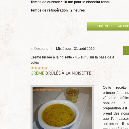
Temps de cuisson : 10 mn pour le chocolat fondu
Temps de réfrigération : 2 heures
LIRE MOUSSE AU CH
in
Desserts
Mis à jour : 31 août 2015
Crème brûlée à la noisette
-
4.5
sur
5
sur la base de
4
votes
Vote
CRÈME
BRÛLÉE À LA NOISETTE
utilisateur:
5
/
5
Cette recett
brûmée à la noi
véritable dél
papilles. L
préparation est 
prend des noise
que l'on casser
autrement il s