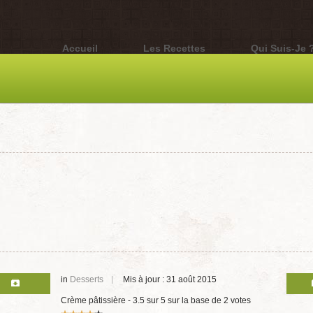
Accueil
Les Recettes
Qui Suis-Je 
in
Desserts
Mis à jour : 31 août 2015
Crème pâtissière
-
3.5
sur
5
sur la base de
2
votes