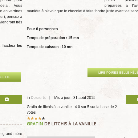
 poudre" pour
poires peuve
 délai. Vous
préparées à l'a
e en verrines
manière à n'avoir que le chocolat à faire fondre juste avant de servi
our), pensez à
viendront très
Pour 6 personnes
Temps de préparation : 15 mn
s hachez les
Temps de cuisson : 10 mn
LIRE POIRES BELLE-HÉL
ISETTE
in
Desserts
Mis à jour : 31 août 2015
Gratin de litchis à la vanille
-
4.0
sur
5
sur la base de
2
votes
Vote
GRATIN
DE LITCHIS À LA VANILLE
utilisateur:
4
/
5
e grand-mère