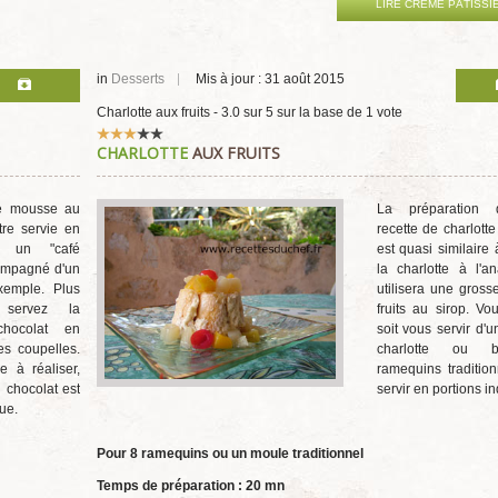
LIRE CRÈME PÂTISSI
in
Desserts
Mis à jour : 31 août 2015
Charlotte aux fruits
-
3.0
sur
5
sur la base de
1
vote
Vote
CHARLOTTE
AUX FRUITS
utilisateur:
3
/
5
de mousse au
La préparation 
tre servie en
recette de charlotte
c un "café
est quasi similaire 
ompagné d'un
la charlotte à l'a
xemple. Plus
utilisera une gross
, servez la
fruits au sirop. V
hocolat en
soit vous servir d'
s coupelles.
charlotte ou 
e à réaliser,
ramequins traditio
 chocolat est
servir en portions in
ue.
Pour 8 ramequins ou un moule traditionnel
Temps de préparation : 20 mn