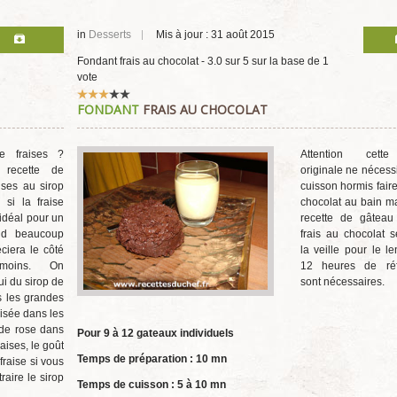
in
Desserts
Mis à jour : 31 août 2015
Fondant frais au chocolat
-
3.0
sur
5
sur la base de
1
vote
Vote
FONDANT
FRAIS AU CHOCOLAT
utilisateur:
3
/
5
e fraises ?
Attention cette
 recette de
originale ne nécess
ises au sirop
cuisson hormis faire
si la fraise
chocolat au bain ma
t idéal pour un
recette de gâteau
end beaucoup
frais au chocolat 
ciera le côté
la veille pour le l
nmoins. On
12 heures de réfr
ui du sirop de
sont nécessaires.
s les grandes
risée dans les
 de rose dans
Pour 9 à 12 gateaux individuels
aises, le goût
Temps de préparation : 10 mn
fraise si vous
raire le sirop
Temps de cuisson : 5 à 10 mn