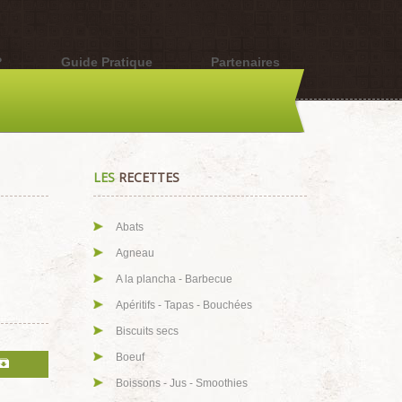
?
Guide Pratique
Partenaires
LES
RECETTES
Abats
Agneau
A la plancha - Barbecue
Apéritifs - Tapas - Bouchées
Biscuits secs
Boeuf
Boissons - Jus - Smoothies