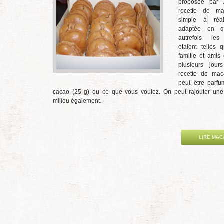
proposée par J
recette de ma
simple à réa
adaptée en qu
autrefois les
étaient telles 
famille et amis 
plusieurs jour
recette de mac
peut être parf
cacao (25 g) ou ce que vous voulez. On peut rajouter un
milieu également.
LIRE MA