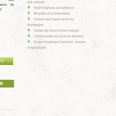
nt être
anti canicule
vance de
Gigot d'agneau au barbecue
r.
Mogettes à la charentaise
Chapon aux cèpes sauce au
champagne
Viande de boeuf séchée maison
Citrons confits au sucre en tranches
Soupe d'asperges blanches : queues
et épluchures
ÈNE