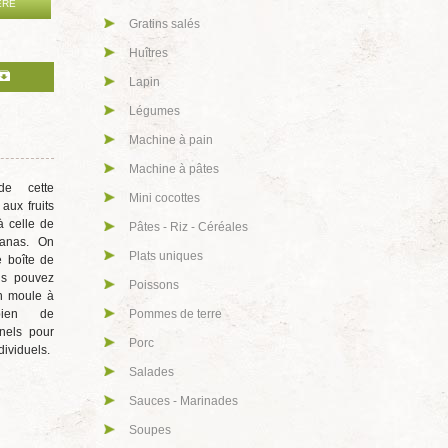
ÈRE
Gratins salés
Huîtres
Lapin
Légumes
Machine à pain
Machine à pâtes
de cette
Mini cocottes
 aux fruits
à celle de
Pâtes - Riz - Céréales
nanas. On
Plats uniques
e boîte de
ous pouvez
Poissons
un moule à
bien de
Pommes de terre
nnels pour
Porc
dividuels.
Salades
Sauces - Marinades
Soupes