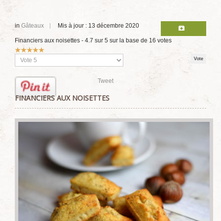
in
Gâteaux
Mis à jour : 13 décembre 2020
Financiers aux noisettes
-
4.7
sur
5
sur la base de
16
votes
Vote
utilisateur:
5
/
5
Veuillez
voter
Tweet
FINANCIERS AUX NOISETTES