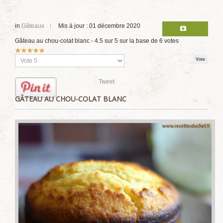
in
Gâteaux
Mis à jour : 01 décembre 2020
Gâteau au chou-colat blanc
-
4.5
sur
5
sur la base de
6
votes
Vote
utilisateur:
5
/
5
Veuillez
voter
Tweet
GÂTEAU AU CHOU-COLAT BLANC