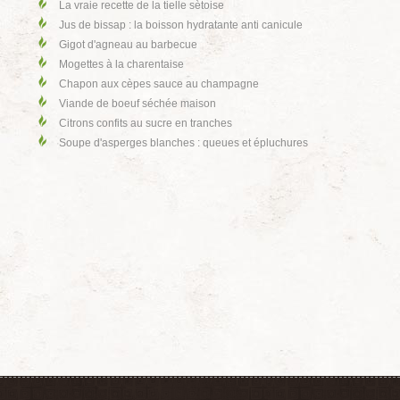
La vraie recette de la tielle sètoise
Jus de bissap : la boisson hydratante anti canicule
Gigot d'agneau au barbecue
Mogettes à la charentaise
Chapon aux cèpes sauce au champagne
Viande de boeuf séchée maison
Citrons confits au sucre en tranches
Soupe d'asperges blanches : queues et épluchures