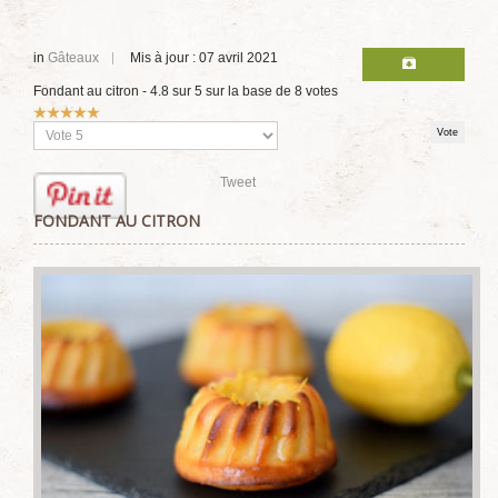
in
Gâteaux
Mis à jour : 07 avril 2021
Fondant au citron
-
4.8
sur
5
sur la base de
8
votes
Vote
utilisateur:
5
/
5
Veuillez
voter
Tweet
FONDANT AU CITRON