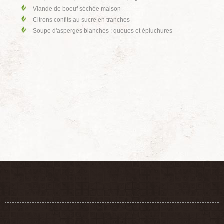
Viande de boeuf séchée maison
Citrons confits au sucre en tranches
Soupe d'asperges blanches : queues et épluchures