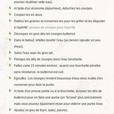
pourrez réutiliser cette eau).
A l'aide d'un économe (éplucheur), épluchez les courges.
Coupez-les en deux.
Retirez les graines et conservez-les pour les griller et les déguster
à l'apéritif :
graines de courges pour l'apéritif
.
Découpez en gros dés les courges butternut.
Dans le faitout, refaîtes bouillir l'eau (au besoin rajouter un peu
d'eau).
Salez l'eau avec du gros sel.
Plongez les dés de courges dans l'eau bouillante.
Faîtes cuire 15 minutes environ : quand une fourchette pénètre
sans résistance, le butternut est cuit.
Egouttez. Les courges rendent beaucoup d'eau donc inutile d'en
conserver pour faire la purée.
A l'aide d'un presse purée ou à la fourchette, écrasez les dés de
butternut pour en faire une purée (un "écrasé" plus précisément
mais vous pouvez également mixer pour obtenir une purée lisse.
Ajoutez un peu de thym, salez, poivrez.