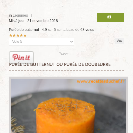
in
Légumes
Mis à jour : 21 novembre 2018
Purée de butternut
-
4.9
sur
5
sur la base de
68
votes
Vote
utilisateur:
5
/
5
Veuillez
voter
Tweet
PURÉE DE BUTTERNUT OU PURÉE DE DOUBEURRE