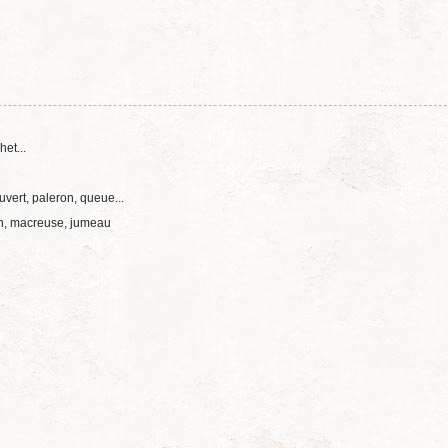
et...
vert, paleron, queue...
ron, macreuse, jumeau