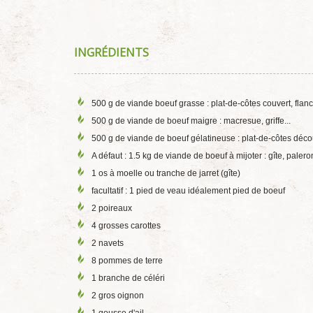
INGRÉDIENTS
500 g de viande boeuf grasse : plat-de-côtes couvert, flanch
500 g de viande de boeuf maigre : macresue, griffe...
500 g de viande de boeuf gélatineuse : plat-de-côtes décou
A défaut : 1.5 kg de viande de boeuf à mijoter : gîte, pale
1 os à moelle ou tranche de jarret (gîte)
facultatif : 1 pied de veau idéalement pied de boeuf
2 poireaux
4 grosses carottes
2 navets
8 pommes de terre
1 branche de céléri
2 gros oignon