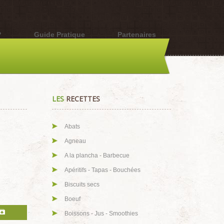
?
Guide Pratique
Partenaires
LES
RECETTES
Abats
Agneau
A la plancha - Barbecue
Apéritifs - Tapas - Bouchées
Biscuits secs
Boeuf
Boissons - Jus - Smoothies