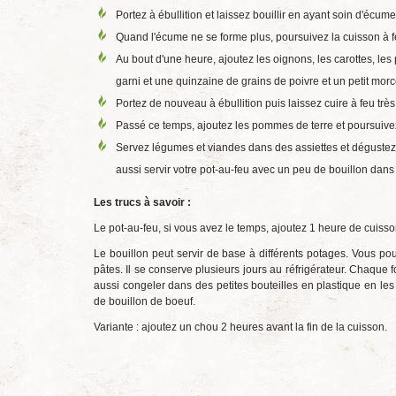
Portez à ébullition et laissez bouillir en ayant soin d'écu
Quand l'écume ne se forme plus, poursuivez la cuisson à 
Au bout d'une heure, ajoutez les oignons, les carottes, les
garni et une quinzaine de grains de poivre et un petit mo
Portez de nouveau à ébullition puis laissez cuire à feu tr
Passé ce temps, ajoutez les pommes de terre et poursuive
Servez légumes et viandes dans des assiettes et déguste
aussi servir votre pot-au-feu avec un peu de bouillon dans l
Les trucs à savoir :
Le pot-au-feu, si vous avez le temps, ajoutez 1 heure de cuisso
Le bouillon peut servir de base à différents potages. Vous po
pâtes. Il se conserve plusieurs jours au réfrigérateur. Chaque fo
aussi congeler dans des petites bouteilles en plastique en les 
de bouillon de boeuf.
Variante : ajoutez un chou 2 heures avant la fin de la cuisson.