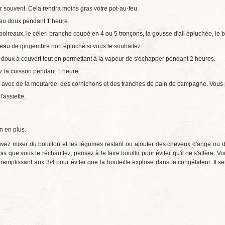
mer souvent. Cela rendra moins gras votre pot-au-feu.
feu doux pendant 1 heure.
 poireaux, le céleri branche coupé en 4 ou 5 tronçons, la gousse d'ail épluchée, le
rceau de gingembre non épluché si vous le souhaitez.
ès doux à couvert tout en permettant à la vapeur de s'échapper pendant 2 heures.
z la cuisson pendant 1 heure.
z avec de la moutarde, des cornichons et des tranches de pain de campagne. Vous
'assiette.
n en plus.
uvez mixer du bouillon et les légumes restant ou ajouter des cheveux d'ange ou d
is que vous le réchauffez, pensez à le faire bouillir pour éviter qu'il ne s'altère. 
remplissant aux 3/4 pour éviter que la bouteille explose dans le congélateur. Il se