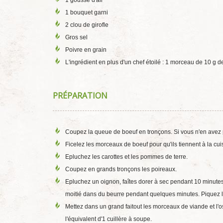
1 gousse d'ail
1 bouquet garni
2 clou de girofle
Gros sel
Poivre en grain
L'ingrédient en plus d'un chef étoilé : 1 morceau de 10 g 
PRÉPARATION
Coupez la queue de boeuf en tronçons. Si vous n'en avez 
Ficelez les morceaux de boeuf pour qu'ils tiennent à la c
Epluchez les carottes et les pommes de terre.
Coupez en grands tronçons les poireaux.
Epluchez un oignon, faîtes dorer à sec pendant 10 minutes a
moitié dans du beurre pendant quelques minutes. Piquez l'a
Mettez dans un grand faitout les morceaux de viande et l'o
l'équivalent d'1 cuillère à soupe.