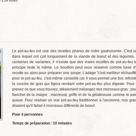
e
259
votes
Le pot-au-feu est une des recettes phares de notre gastronomie. C'est u
dans lequel ont cuit longuement de la viande de boeuf et des légumes. 
centaines de variantes, il n'existe que des vraies recettes de pot-au-feu t
principe reste le même. Le bouillon peut vous resservir comme base d
recette ou alors pour préparer une soupe. L'adage "c'est meilleur réchauffé
pour le pot-au-feu, c'est même conseillé car il vous permet une fois refroidi
la couche de gras qui figera rendant votre pot-au-feu plus digeste. Pour 
prenez ce que vous trouvez, idéalement mélangez des morceaux gras : plat
flanchet de la maigre : macreuse, griffe et de la gélatineuse comme le pal
queue. Pour réaliser un vrai pot-au-feu traditionnel à l'ancienne, nos gr
disaient qu'il fallait 4 morceaux différents de boeuf.
Pour 4 personnes
Temps de préparation : 10 minutes