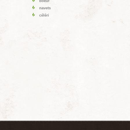
boeuf
navets
céléri