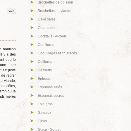
Brochettes de poisson
Brochettes de viande
Cake salés
Charcuterie
Cocktails - Alcools
Confitures
n bouillon
Coquillages et crustacés
Il y a des
ant que le
Cuillères
'une autre
" est juste
Desserts
 de retirer
Entrées
la viande,
 de côtes,
Espumas salés
eron ou la
Espumas sucrés
ands mères
Foie gras
Gâteaux
Gibier
Glace - Sorbet