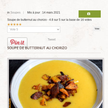
in
Soupes
Mis à jour : 14 mars 2021
Soupe de butternut au chorizo
-
4.8
sur
5
sur la base de
16
votes
Vote
utilisateur:
5
/
5
Veuillez
voter
Tweet
SOUPE DE BUTTERNUT AU CHORIZO