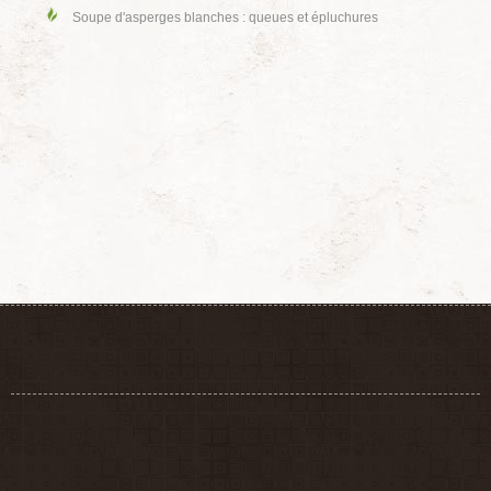
Soupe d'asperges blanches : queues et épluchures