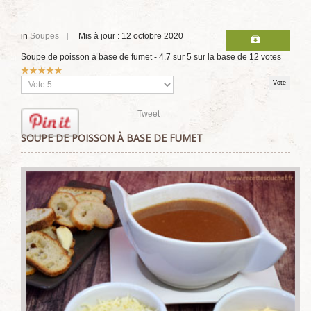
in
Soupes
Mis à jour : 12 octobre 2020
Soupe de poisson à base de fumet
-
4.7
sur
5
sur la base de
12
votes
Vote
utilisateur:
5
/
5
Veuillez
voter
Tweet
SOUPE DE POISSON À BASE DE FUMET