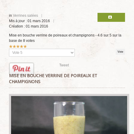
in
Verrines salées
Mis à jour : 01 mars 2016
Création : 01 mars 2016
Mise en bouche verrine de poireaux et champignons
-
4.6
sur
5
sur la
base de
8
votes
Vote
utilisateur:
5
/
5
Veuillez
voter
Tweet
MISE EN BOUCHE VERRINE DE POIREAUX ET
CHAMPIGNONS