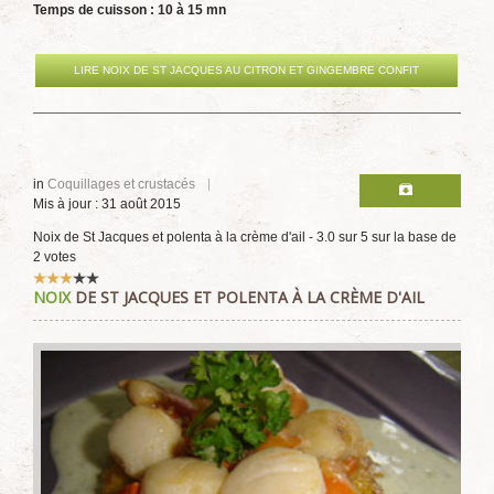
Temps de cuisson : 10 à 15 mn
LIRE NOIX DE ST JACQUES AU CITRON ET GINGEMBRE CONFIT
in
Coquillages et crustacés
Mis à jour : 31 août 2015
Noix de St Jacques et polenta à la crème d'ail
-
3.0
sur
5
sur la base de
2
votes
Vote
NOIX
DE ST JACQUES ET POLENTA À LA CRÈME D'AIL
utilisateur:
3
/
5