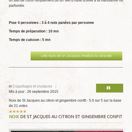
un filet de citron simplement ou un filet d'huile d'olive à la mandarine ou
parfumée.
Pour 4 personnes : 3 à 4 noix panées par personne
Temps de préparation : 10 mn
Temps de cuisson : 5 mn
LIRE NOIX DE ST JACQUES PANÉES AU SÉSAME
in
Coquillages et crustacés
Mis à jour : 26 septembre 2015
Noix de St Jacques au citron et gingembre confit
-
5.0
sur
5
sur la base
de
21
votes
Vote
NOIX
DE ST JACQUES AU CITRON ET GINGEMBRE CONFIT
utilisateur:
5
/
5