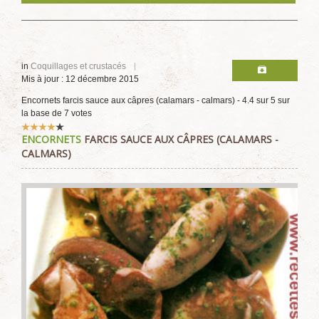
in
Coquillages et crustacés
Mis à jour : 12 décembre 2015
Encornets farcis sauce aux câpres (calamars - calmars)
-
4.4
sur
5
sur
la base de
7
votes
Vote
ENCORNETS
FARCIS SAUCE AUX CÂPRES (CALAMARS -
utilisateur:
4
/
5
CALMARS)