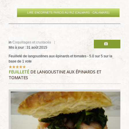
LIRE ENCORNETS FARCIS AU RIZ (CALMARS - CALAMARS)
in
Coquillages et crustacés
Mis à jour : 31 août 2015
Feuilleté de langoustines aux épinards et tomates
-
5.0
sur
5
sur la
base de
1
vote
Vote
FEUILLETÉ
DE LANGOUSTINE AUX ÉPINARDS ET
utilisateur:
5
/
5
TOMATES