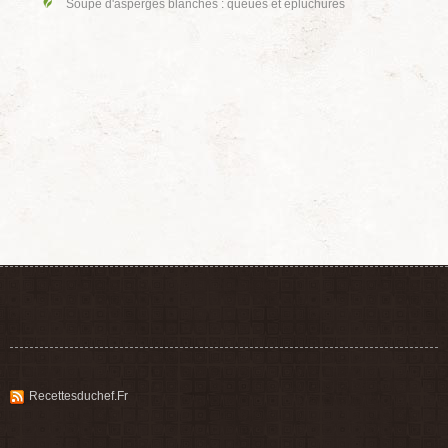
Soupe d'asperges blanches : queues et épluchures
Recettesduchef.fr