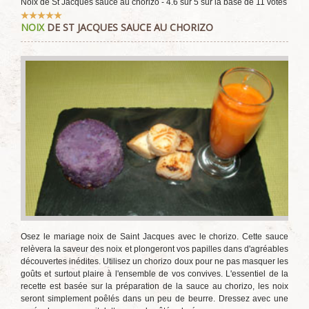
Noix de St Jacques sauce au chorizo
-
4.6
sur
5
sur la base de
11
votes
Vote
NOIX
DE ST JACQUES SAUCE AU CHORIZO
utilisateur:
5
/
5
Osez le mariage noix de Saint Jacques avec le chorizo. Cette sauce
relèvera la saveur des noix et plongeront vos papilles dans d'agréables
découvertes inédites. Utilisez un chorizo doux pour ne pas masquer les
goûts et surtout plaire à l'ensemble de vos convives. L'essentiel de la
recette est basée sur la préparation de la sauce au chorizo, les noix
seront simplement poêlés dans un peu de beurre. Dressez avec une