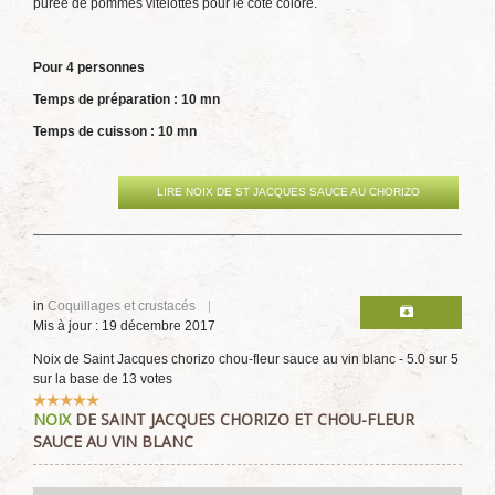
purée de pommes vitelottes pour le côté coloré.
Pour 4 personnes
Temps de préparation : 10 mn
Temps de cuisson : 10 mn
LIRE NOIX DE ST JACQUES SAUCE AU CHORIZO
in
Coquillages et crustacés
Mis à jour : 19 décembre 2017
Noix de Saint Jacques chorizo chou-fleur sauce au vin blanc
-
5.0
sur
5
sur la base de
13
votes
Vote
NOIX
DE SAINT JACQUES CHORIZO ET CHOU-FLEUR
utilisateur:
5
/
5
SAUCE AU VIN BLANC