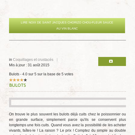
LIRE NOIX DE SAINT JACQUES CHORIZO CHOU-FLEUR SAUCE
AU VIN BLANC
in
Coquillages et crustacés
Mis à jour : 31 août 2015
Bulots
-
4.0
sur
5
sur la base de
5
votes
Vote
BULOTS
utilisateur:
4
/
5
On trouve le plus souvent les bulots déjà cuits chez le poissonnier ou
en grande surface, simplement parce qu'ils se conservent plus
longtemps une fois cuits. Quand vous avez la possibilité de les acheter
vivants, faîtes-le ! La raison ? Le prix ! Comptez du simple au double