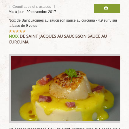
in
Coquillages et crustacés
Mis à jour : 20 novembre 2017
Noix de Saint Jacques au saucisson sauce au curcuma
-
4.9
sur
5
sur
la base de
9
votes
Vote
NOIX
DE SAINT JACQUES AU SAUCISSON SAUCE AU
utilisateur:
5
/
5
CURCUMA