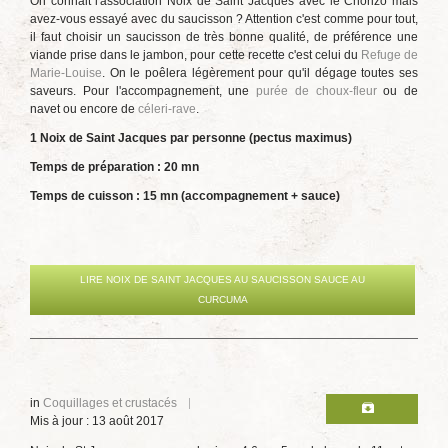
On connait l'association Noix de Saint Jacques avec le Chorizo mais
avez-vous essayé avec du saucisson ? Attention c'est comme pour tout,
il faut choisir un saucisson de très bonne qualité, de préférence une
viande prise dans le jambon, pour cette recette c'est celui du
Refuge de
Marie-Louise
. On le poêlera légèrement pour qu'il dégage toutes ses
saveurs. Pour l'accompagnement, une
purée de choux-fleur
ou de
navet ou encore de
céleri-rave
.
1 Noix de Saint Jacques par personne (pectus maximus)
Temps de préparation : 20 mn
Temps de cuisson : 15 mn (accompagnement + sauce)
LIRE NOIX DE SAINT JACQUES AU SAUCISSON SAUCE AU
CURCUMA
in
Coquillages et crustacés
Mis à jour : 13 août 2017