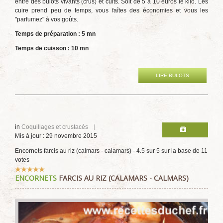
entre des bulots vivants (crus) et cuits. Soit de 5 à 10 euros le kilo. Les
cuire prend peu de temps, vous faîtes des économies et vous les
"parfumez" à vos goûts.
Temps de préparation : 5 mn
Temps de cuisson : 10 mn
LIRE BULOTS
in
Coquillages et crustacés
Mis à jour : 29 novembre 2015
Encornets farcis au riz (calmars - calamars)
-
4.5
sur
5
sur la base de
11
votes
Vote
ENCORNETS
FARCIS AU RIZ (CALAMARS - CALMARS)
utilisateur:
5
/
5