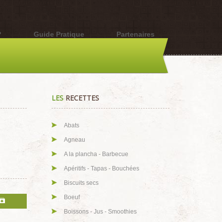
?
Guide Pratique
Partenaires
LES
RECETTES
Abats
Agneau
A la plancha - Barbecue
Apéritifs - Tapas - Bouchées
Biscuits secs
Boeuf
Boissons - Jus - Smoothies