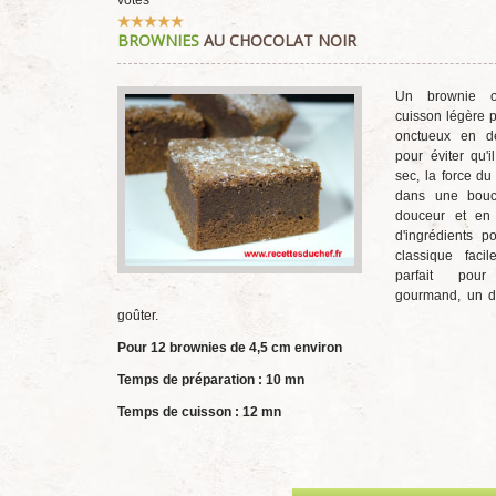
votes
Vote
BROWNIES
AU CHOCOLAT NOIR
utilisateur:
5
/
5
Un brownie or
cuisson légère 
onctueux en d
pour éviter qu'i
sec, la force du
dans une bouc
douceur et en
d'ingrédients p
classique facil
parfait pou
gourmand, un d
goûter.
Pour 12 brownies de 4,5 cm environ
Temps de préparation : 10 mn
Temps de cuisson : 12 mn