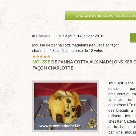
LIRE CLAFOUTIS AUX POIRES ET AU M
in
Gâteaux
Mis à jour : 14 janvier 2016
Mousse de panna cotta madelons Ker Cadélac façon
charlotte
-
4.8
sur
5
sur la base de
12
votes
Vote
MOUSSE
DE PANNA COTTA AUX MADELONS KER 
utilisateur:
5
/
5
FAÇON CHARLOTTE
Tout est dans l
dessert par
amoureux ou ent
terminer un
apothéose ! En 
des biscuits à l
utilisera les
chez Ker Cadéla
de la charlotte 
par une mous