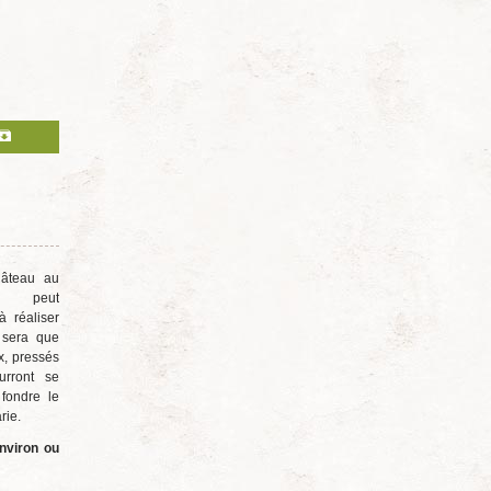
gâteau au
 peut
à réaliser
 sera que
x, pressés
urront se
 fondre le
rie.
nviron ou