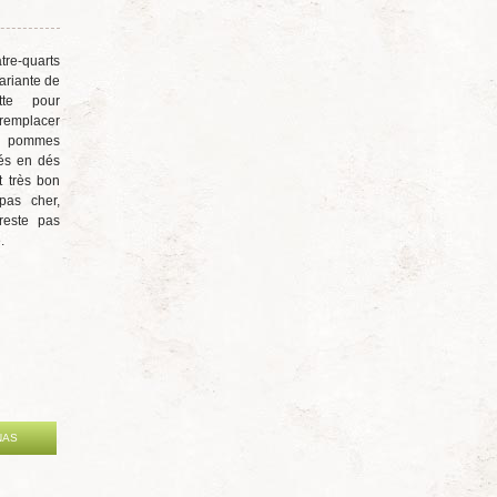
tre-quarts
ariante de
tte pour
remplacer
x pommes
és en dés
t très bon
pas cher,
 reste pas
.
NAS