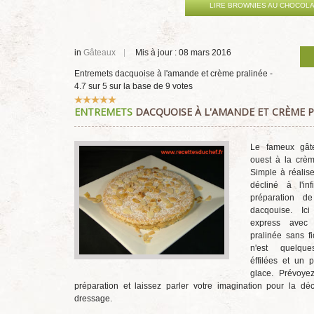
LIRE BROWNIES AU CHOCOLA
in
Gâteaux
Mis à jour : 08 mars 2016
Entremets dacquoise à l'amande et crème pralinée
-
4.7
sur
5
sur la base de
9
votes
Vote
ENTREMETS
DACQUOISE À L'AMANDE ET CRÈME P
utilisateur:
5
/
5
Le fameux gât
ouest à la crèm
Simple à réaliser
décliné à l'in
préparation d
dacqouise. Ic
express avec
pralinée sans fi
n'est quelqu
éffilées et un 
glace. Prévoy
préparation et laissez parler votre imagination pour la déc
dressage.