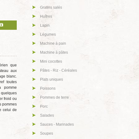
Gratins salés
Huîtres
Lapin
Légumes
Machine à pain
Machine à pâtes
Mini cocottes
érien que
Pâtes - Riz - Céréales
âteau aux
ge blanc.
Plats uniques
ref toutes
la pomme
Poissons
quelques
Pommes de terre
r froid ou
les pommes
Porc
e celui de
Salades
Sauces - Marinades
Soupes