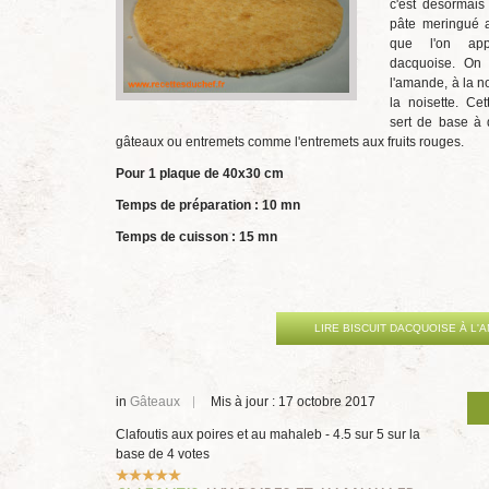
c'est désormais
pâte meringué
que l'on appe
dacquoise. On 
l'amande, à la n
la noisette. Ce
sert de base à
gâteaux ou entremets comme l'entremets aux fruits rouges.
Pour 1 plaque de 40x30 cm
Temps de préparation : 10 mn
Temps de cuisson : 15 mn
LIRE BISCUIT DACQUOISE À L'
in
Gâteaux
Mis à jour : 17 octobre 2017
Clafoutis aux poires et au mahaleb
-
4.5
sur
5
sur la
base de
4
votes
Vote