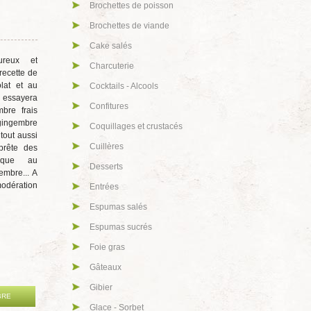
Brochettes de poisson
Brochettes de viande
Cake salés
reux et
Charcuterie
 recette de
lat et au
Cocktails - Alcools
essayera
Confitures
mbre frais
gingembre
Coquillages et crustacés
tout aussi
Cuillères
 prête des
iaque au
Desserts
embre... A
odération
Entrées
Espumas salés
Espumas sucrés
Foie gras
Gâteaux
Gibier
BRE
Glace - Sorbet