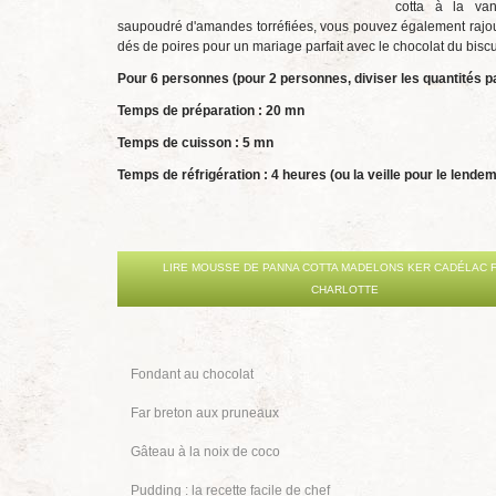
cotta à la vani
saupoudré d'amandes torréfiées, vous pouvez également rajo
dés de poires pour un mariage parfait avec le chocolat du biscu
Pour 6 personnes (pour 2 personnes, diviser les quantités p
Temps de préparation : 2
0 mn
Temps de cuisson : 5 mn
Temps de réfrigération : 4 heures (ou la veille pour le lendem
LIRE MOUSSE DE PANNA COTTA MADELONS KER CADÉLAC 
CHARLOTTE
Fondant au chocolat
Far breton aux pruneaux
Gâteau à la noix de coco
Pudding : la recette facile de chef