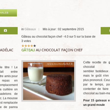
AHALEB
in
Gâteaux
Mis à jour : 02 septembre 2015
Gâteau au chocolat façon chef
-
4.0
sur
5
sur la base de
3
votes
Vote
CADÉLAC
GÂTEAU
AU CHOCOLAT FAÇON CHEF
utilisateur:
4
/
5
Cette recette de 
chocolat
e titre ! Le
sembler fastidieux 
fait entre
mais le goût n'en
re amis pour
plus prononcé. Ceu
 repas en
par le temps, po
remplacement
contenter de faire
a cuillère on
chocolat au bain-ma
 madelons de
c. La mousse
Pour 15 gateaux e
est remplacée
un grand moule
se de panna