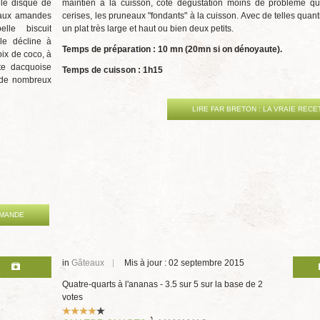
 le disque de
maintien à la cuisson, côté dégustation moins de problème qu
 aux amandes
cerises, les pruneaux "fondants" à la cuisson. Avec de telles quant
lle biscuit
un plat très large et haut ou bien deux petits.
le décline à
Temps de préparation : 10 mn (20mn si on dénoyaute).
oix de coco, à
tte dacquoise
Temps de cuisson : 1h15
 de nombreux
LIRE FAR BRETON : LA VRAIE RECE
AMANDE
in
Gâteaux
Mis à jour : 02 septembre 2015
Quatre-quarts à l'ananas
-
3.5
sur
5
sur la base de
2
votes
Vote