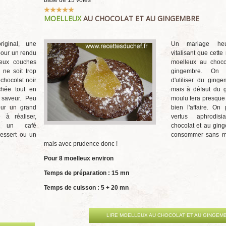
base de
13
votes
Vote
MOELLEUX
AU CHOCOLAT ET AU GINGEMBRE
utilisateur:
5
/
5
iginal, une
Un mariage heu
pour un rendu
vitalisant que cette
eux couches
moelleux au choco
l ne soit trop
gingembre. On 
 chocolat noir
d'utiliser du ginge
hée tout en
mais à défaut du 
 saveur. Peu
moulu fera presque 
our un grand
bien l'affaire. On
e à réaliser,
vertus aphrodis
r un café
chocolat et au ging
essert ou un
consommer sans m
mais avec prudence donc !
Pour 8 moelleux environ
Temps de préparation : 15 mn
Temps de cuisson : 5 + 20 mn
LIRE MOELLEUX AU CHOCOLAT ET AU GINGEM