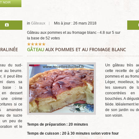
T NOIR
in
Gâteaux
Mis à jour : 26 mars 2018
Gâteau aux pommes et au fromage blanc
-
4.8
sur
5
sur
la base de
52
votes
Vote
RALINÉE
GÂTEAU
AUX POMMES ET AU FROMAGE BLANC
utilisateur:
5
/
5
eau du sud-
Un gâteau très a
e au beurre.
cette recette de g
, il peut être
pommes et au froma
fini dans sa
Léger, moelleux, b
e base : la
les saveurs de 
i en dessert
concentrées en 
 une crème
bouchées. A déguste
oritures si ce
tiède. Idéalement 
es amandes
de son jardin ou d
peu de sucre
son voisin.
ez un peu de
Temps de préparation : 20 minutes
oration et le
Temps de cuisson : 20 à 30 minutes selon votre four