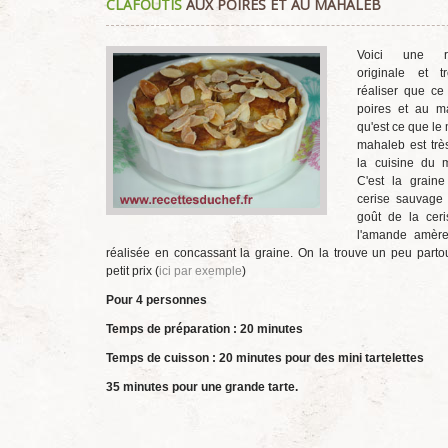
CLAFOUTIS
AUX POIRES ET AU MAHALEB
utilisateur:
5
/
5
Voici une re
originale et t
réaliser que ce 
poires et au m
qu'est ce que le
mahaleb est très
la cuisine du m
C'est la graine
cerise sauvage 
goût de la ceri
l'amande amère.
réalisée en concassant la graine. On la trouve un peu parto
petit prix (
ici par exemple
)
Pour 4 personnes
Temps de préparation : 20
minutes
Temps de cuisson : 20 minutes pour des mini tartelettes
35 minutes pour une grande tarte.