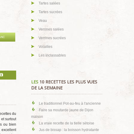
Tartes salées
Tartes sucrées
Veau
Verrines salées
ANC
Verrines sucrées
Volailles
Les inclassables
LES
10 RECETTES LES PLUS VUES
DE LA SEMAINE
Le traditionnel Pot-au-feu à l'ancienne
Faire sa moutarde jaune de Dijon
recettes du
maison
 et surtout
La vraie recette de la tielle sètoise
rs ou bien
 excellent
Jus de bissap : la boisson hydratante