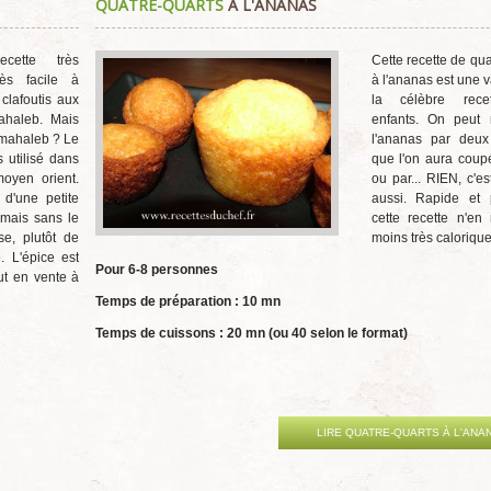
QUATRE-QUARTS
À L'ANANAS
utilisateur:
4
/
5
cette très
Cette recette de qua
rès facile à
à l'ananas est une v
clafoutis aux
la célèbre rece
ahaleb. Mais
enfants. On peut 
 mahaleb ? Le
l'ananas par deu
 utilisé dans
que l'on aura coup
oyen orient.
ou par... RIEN, c'es
 d'une petite
aussi. Rapide et 
mais sans le
cette recette n'en
se, plutôt de
moins très calorique
 L'épice est
Pour 6-8 personnes
ut en vente à
Temps de préparation : 10 mn
Temps de cuissons : 20 mn (ou 40 selon le format)
LIRE QUATRE-QUARTS À L'ANA