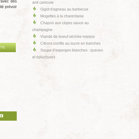
'avec des
anti canicule
ité prévoir
Gigot d'agneau au barbecue
Mogettes à la charentaise
Chapon aux cèpes sauce au
champagne
Viande de boeuf séchée maison
Citrons confits au sucre en tranches
TTE
Soupe d'asperges blanches : queues
et épluchures