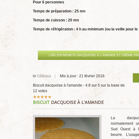
Pour 6 personnes
Temps de préparation : 25 mn
Temps de cuisson : 20 mn
Temps de réfrigération : 4 h au minimum (ou la veille pour l
LIRE ENTREMETS DACQUOISE À L'AMANDE ET CRÈME PR
in
Gâteaux
Mis à jour : 21 février 2016
Biscuit dacquoise à l'amande
-
4.8
sur
5
sur la base de
12
votes
Vote
BISCUIT
DACQUOISE À L'AMANDE
utilisateur:
5
/
5
La dacqu
normalement u
Sud Ouest à 
beurre. L'usag