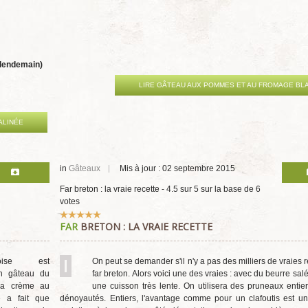
e lendemain)
LIRE GÂTEAU AUX POMMES ET AU FROMAGE BL
ALINÉE
in
Gâteaux
Mis à jour : 02 septembre 2015
Far breton : la vraie recette
-
4.5
sur
5
sur la base de
6
votes
Vote
FAR
BRETON : LA VRAIE RECETTE
utilisateur:
5
/
5
oise est
On peut se demander s'il n'y a pas des milliers de vraies 
n gâteau du
far breton. Alors voici une des vraies : avec du beurre salé
la crème au
une cuisson très lente. On utilisera des pruneaux entie
e a fait que
dénoyautés. Entiers, l'avantage comme pour un clafoutis est un