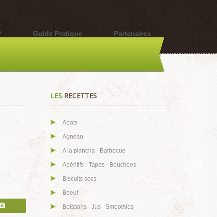
?
Guide Pratique
Partenaires
LES
RECETTES
Abats
Agneau
A la plancha - Barbecue
Apéritifs - Tapas - Bouchées
Biscuits secs
Boeuf
Boissons - Jus - Smoothies