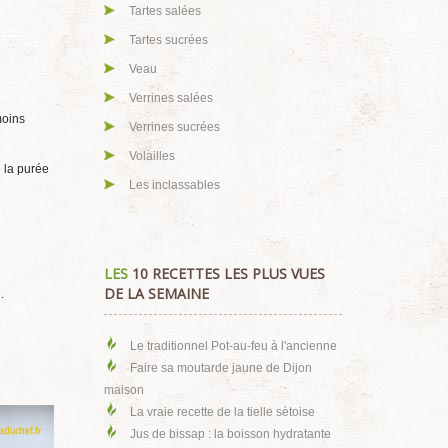
Tartes salées
Tartes sucrées
Veau
Verrines salées
moins
Verrines sucrées
Volailles
e la purée
Les inclassables
LES
10 RECETTES LES PLUS VUES
DE LA SEMAINE
.
Le traditionnel Pot-au-feu à l'ancienne
Faire sa moutarde jaune de Dijon
maison
La vraie recette de la tielle sètoise
Jus de bissap : la boisson hydratante