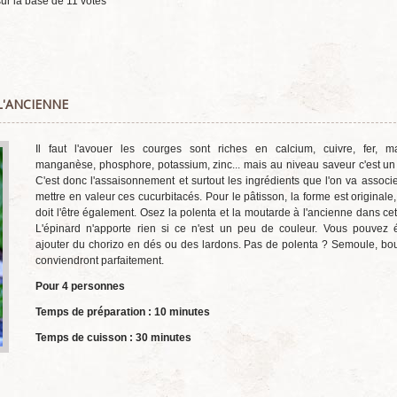
ur la base de
11
votes
L'ANCIENNE
Il faut l'avouer les courges sont riches en calcium, cuivre, fer, m
manganèse, phosphore, potassium, zinc... mais au niveau saveur c'est un
C'est donc l'assaisonnement et surtout les ingrédients que l'on va associe
mettre en valeur ces cucurbitacés. Pour le pâtisson, la forme est originale,
doit l'être également. Osez la polenta et la moutarde à l'ancienne dans cet
L'épinard n'apporte rien si ce n'est un peu de couleur. Vous pouvez 
ajouter du chorizo en dés ou des lardons. Pas de polenta ? Semoule, bou
conviendront parfaitement.
Pour 4 personnes
Temps de préparation : 10 minutes
Temps de cuisson : 30 minutes