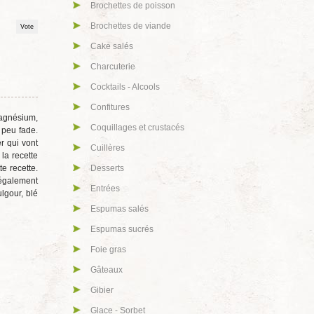
Brochettes de poisson
Brochettes de viande
Cake salés
Charcuterie
Cocktails - Alcools
Confitures
agnésium,
Coquillages et crustacés
 peu fade.
r qui vont
Cuillères
 la recette
te recette.
Desserts
également
Entrées
lgour, blé
Espumas salés
Espumas sucrés
Foie gras
Gâteaux
Gibier
Glace - Sorbet