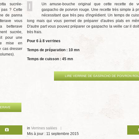
tta sucrée-
Un amuse-bouche original que cette recette de v
 pas ? Cette
gaspacho de poivron rouge. Une recette très simple à p
ine de panna
nécessitant que très peu d'ingrédient. Un temps de cui
tterave vous
long mais qui vous permet de préparer d'autres plats en mê
La betterave
D'autre part vous pouvez préparer ce gaspacho la veille car il doit
ment sucrée,
très frais.
ait pour une
Pour 6 à 8 verrines
ne mise en
 cas dresser
Temps de préparation : 10 mn
volumes).
Temps de cuisson : 45 mn
LIRE VERRINE DE GASPACHO DE POIVRON RO
TERAVE
in
Verrines salées
Mis à jour : 11 septembre 2015