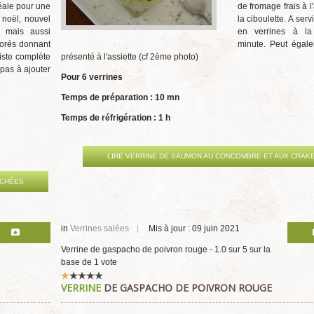
déale pour une
de fromage frais à l
 noël, nouvel
la ciboulette. A servi
n mais aussi
en verrines à la
lorés donnant
minute. Peut égale
liste complète
présenté à l'assiette (cf 2ème photo)
 pas à ajouter
Pour 6 verrines
Temps de préparation : 10 mn
Temps de réfrigération : 1 h
LIRE VERRINE DE SAUMON AU CONCOMBRE ET AUX CRAK
ÉCHÉES
in
Verrines salées
Mis à jour : 09 juin 2021
Verrine de gaspacho de poivron rouge
-
1.0
sur
5
sur la
base de
1
vote
Vote
VERRINE
DE GASPACHO DE POIVRON ROUGE
utilisateur:
1
/
5