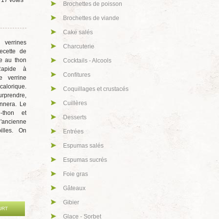
e
17
votes
Brochettes de poisson
Brochettes de viande
Cake salés
verrines
Charcuterie
recette de
ve au thon
Cocktails - Alcools
Rapide à
Confitures
e verrine
calorique.
Coquillages et crustacés
rprendre,
Cuillères
nnera. Le
e-thon et
Desserts
ncienne
illes. On
Entrées
Espumas salés
Espumas sucrés
Foie gras
Gâteaux
Gibier
URT
Glace - Sorbet