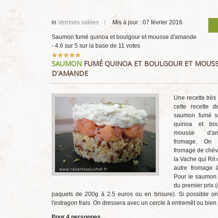
in
Verrines salées
Mis à jour : 07 février 2016
Saumon fumé quinoa et boulgour et mousse d'amande
-
4.6
sur
5
sur la base de
11
votes
Vote
SAUMON
FUMÉ QUINOA ET BOULGOUR ET MOUS
utilisateur:
5
/
5
D'AMANDE
Une recette très
cette recette d
saumon fumé su
quinoa et bo
mousse d'a
fromage. On 
fromage de chèv
la Vache qui Rit 
autre fromage à
Pour le saumon 
du premier prix 
paquets de 200g à 2.5 euros ou en brisure). Si possible o
l'estragon frais. On dressera avec un cercle à entremêt ou bien 
Pour 4 personnes