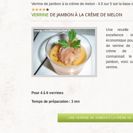
Verrine de jambon à la crème de melon
-
4.0
sur
5
sur la base
Vote
VERRINE
DE JAMBON À LA CRÈME DE MELON
utilisateur:
4
/
5
Une recette 
excellence : vi
économique pour
de verrine de
crème de m
connaissait 
jambon, voici s
verrine.
Pour 4 à 6 verrines
Temps de préparation : 3 mn
LIRE VERRINE DE JAMBON À LA CRÈME DE