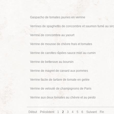
Gaspacho de tomates jaunes en verrine
Verrines de spaghettis de concombre et saumon fumé au siro
Verrine de concombre au yaourt
Verrine de mousse de chèvre frais et tomates
Verrine de carottes râpées sauce miel au cumin
Verrine de betterave au boursin
Verrine de magret de canard aux pommes
Verrine facile de tartare de tomate en gelée
Verrine de velouté de champignons de Paris
Verrine aux deux tomates au chèvre et au pesto
Début
Précédent
1
2
3
4
5
6
Suivant
Fin