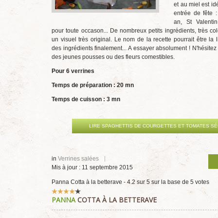
et au miel est i
entrée de fête :
an, St Valenti
pour toute occason... De nombreux petits ingrédients, très co
un visuel très original. Le nom de la recette pourrait être la 
des ingrédients finalement... A essayer absolument ! N'hésitez
des jeunes pousses ou des fleurs comestibles.
Pour 6 verrines
Temps de préparation : 20 mn
Temps de cuisson : 3 mn
LIRE SPAGHETTIS DE COURGETTES ET TOMATES S
in
Verrines salées
Mis à jour : 11 septembre 2015
Panna Cotta à la betterave
-
4.2
sur
5
sur la base de
5
votes
Vote
PANNA
COTTA À LA BETTERAVE
utilisateur:
4
/
5