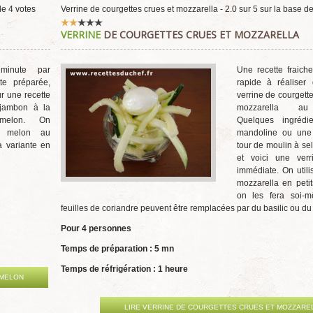
 de
4
votes
Verrine de courgettes crues et mozzarella
-
2.0
sur
5
sur la base d
Vote
VERRINE
DE COURGETTES CRUES ET MOZZARELLA
utilisateur:
2
/
5
minute par
Une recette fraiche
te préparée,
rapide à réaliser 
 une recette
verrine de courgette
 jambon à la
mozzarella au 
elon. On
Quelques ingrédi
le melon au
mandoline ou une
a variante en
tour de moulin à sel
et voici une verri
immédiate. On utili
mozzarella en peti
on les fera soi-m
feuilles de coriandre peuvent être remplacées par du basilic ou du 
Pour 4 personnes
Temps de préparation : 5 mn
Temps de réfrigération : 1 heure
 MELON
LIRE VERRINE DE COURGETTES CRUES ET MOZZARE