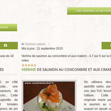
LIRE VERRINES DE BETTER
AMANDE
in
Verrines salées
Mis à jour : 11 septembre 2015
base de
18
Verrine de saumon au concombre et aux crakers
-
4.7
sur
5
sur la
votes
Vote
ES
VERRINE
DE SAUMON AU CONCOMBRE ET AUX CRAK
utilisateur:
5
/
5
é, un côté
On utilisera des
cide... une
apéritifs salés, p
saveurs, de
non, des TUC feront 
he... Cette
l'affaire. Cette
aghettis de
originale marie pa
et tomates
le saumon au c
gnons de pin
auquel on ajoute u