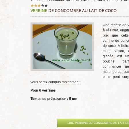
Verrine de concombre au lait de coco
-
3.0
sur
5
sur la base de
Vote
VERRINE
DE CONCOMBRE AU LAIT DE COCO
utilisateur:
3
/
5
Une recette de v
à réaliser, origi
prix que cett
verrine de conc
de coco. A boire
toute saison, c
glacée est u
bouche parf
commencer un
mélange concomb
coco peut sur
vous serez conquis rapidement.
Pour 6 verrines
Temps de préparation : 5 mn
LIRE VERRINE DE CONCOMBRE AU LAIT D