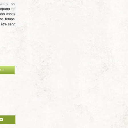
errine de
réparer ne
sson assez
me temps.
 être servi
UGE