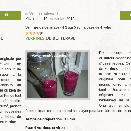
in
Verrines salées
Mis à jour : 12 septembre 2015
Verrines de betterave
-
4.3
sur
5
sur la base de
4
votes
Vote
SE
VERRINES
DE BETTERAVE
utilisateur:
4
/
5
De quoi surprendre
et surtout casser 
 originale que
d'idées reçues. Cet
e verrine de
de verrines de bet
r son lit de
la mise en bouche 
ulgour à la
originale pour 
mande au
menus entre am
choisira du
famille. Une autre 
re ou bien de
déguster les f
ou Kiri ou tout
bettaraves de la c
 pâte molle.
Originale, simpl
fumé, prenez
économique, cette recette est à essayer pour la refaire encore et e
(on trouve des
n achètera de
Temps de préparation : 10 mn
en verrine.
Pour 6 verrines environ