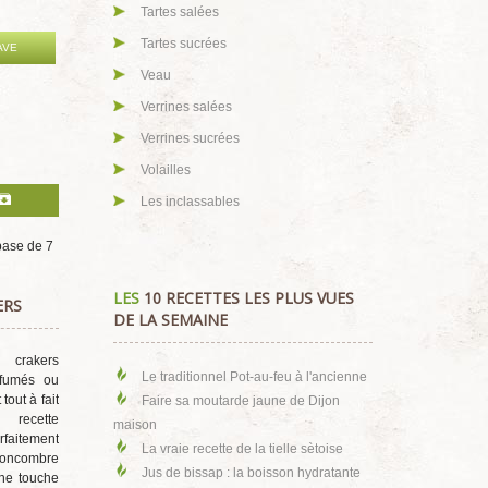
Tartes salées
Tartes sucrées
AVE
Veau
Verrines salées
Verrines sucrées
Volailles
Les inclassables
 base de
7
LES
10 RECETTES LES PLUS VUES
ERS
DE LA SEMAINE
 crakers
Le traditionnel Pot-au-feu à l'ancienne
arfumés ou
tout à fait
Faire sa moutarde jaune de Dijon
 recette
maison
rfaitement
La vraie recette de la tielle sètoise
oncombre
Jus de bissap : la boisson hydratante
ne touche