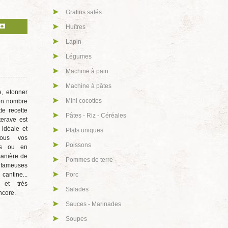
Gratins salés
Huîtres
Lapin
Légumes
Machine à pain
Machine à pâtes
, etonner
Mini cocottes
bon nombre
te recette
Pâtes - Riz - Céréales
terave est
idéale et
Plats uniques
tous vos
Poissons
is ou en
manière de
Pommes de terre
ameuses
antine...
Porc
e et très
Salades
ncore.
Sauces - Marinades
Soupes