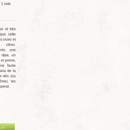
e
1
vote
ur et très
que cette
s crues et
citron.
ents, une
 râpe, un
 et poivre,
ne facile
sera de la
ts dés (ou
ême), les
persil.
LLA