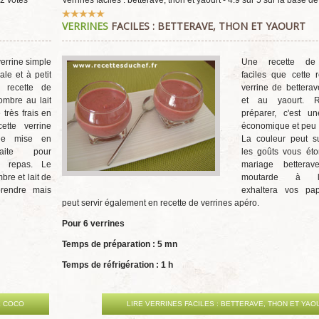
2
votes
Verrines faciles : betterave, thon et yaourt
-
4.9
sur
5
sur la base d
Vote
VERRINES
FACILES : BETTERAVE, THON ET YAOURT
utilisateur:
5
/
5
errine simple
Une recette de 
nale et à petit
faciles que cette 
e recette de
verrine de bettera
ombre au lait
et au yaourt. 
 très frais en
préparer, c'est un
ette verrine
économique et peu 
ne mise en
La couleur peut su
aite pour
les goûts vous éto
 repas. Le
mariage betterav
re et lait de
moutarde à l'a
prendre mais
exhaltera vos pap
peut servir également en recette de verrines apéro.
Pour 6 verrines
Temps de préparation : 5 mn
Temps de réfrigération : 1 h
E COCO
LIRE VERRINES FACILES : BETTERAVE, THON ET YAO