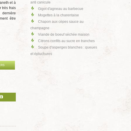
anti canicule
'aneth et à
r très frais
Gigot d'agneau au barbecue
 dernière
Mogettes à la charentaise
ment être
Chapon aux cèpes sauce au
champagne
Viande de boeuf séchée maison
Citrons confits au sucre en tranches
Soupe d'asperges blanches : queues
et épluchures
ERS