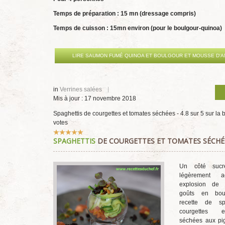
Temps de préparation : 15 mn (dressage compris)
Temps de cuisson : 15mn environ (pour le boulgour-quinoa)
LIRE SAUMON FUMÉ QUINOA ET BOULGOUR ET MOUSSE D'
in
Verrines salées
Mis à jour : 17 novembre 2018
Spaghettis de courgettes et tomates séchées
-
4.8
sur
5
sur la 
votes
Vote
SPAGHETTIS
DE COURGETTES ET TOMATES SÉCHÉ
utilisateur:
5
/
5
Un côté sucr
légèrement a
explosion de 
goûts en bouc
recette de sp
courgettes 
séchées aux pi