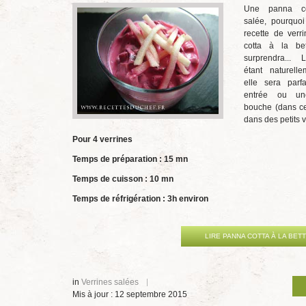
Une panna co
salée, pourquoi
recette de verr
cotta à la be
surprendra... 
étant naturelle
elle sera parf
entrée ou u
bouche (dans ce
dans des petits 
Pour 4 verrines
Temps de préparation : 15 mn
Temps de cuisson : 10 mn
Temps de réfrigération : 3h environ
LIRE PANNA COTTA À LA BET
in
Verrines salées
Mis à jour : 12 septembre 2015