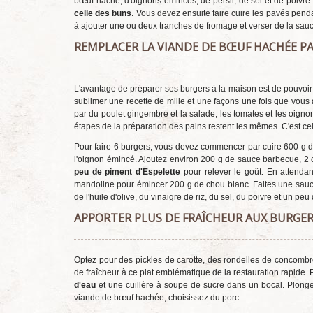
bœuf haché, d'oignons émincés, de persil, de sel et de poivre. 
celle des buns
. Vous devez ensuite faire cuire les pavés pen
à ajouter une ou deux tranches de fromage et verser de la sau
REMPLACER LA VIANDE DE BŒUF HACHÉE P
L'avantage de préparer ses burgers à la maison est de pouvoi
sublimer une recette de mille et une façons une fois que vous
par du poulet gingembre et la salade, les tomates et les oignons
étapes de la préparation des pains restent les mêmes. C'est cel
Pour faire 6 burgers, vous devez commencer par cuire 600 g de 
l'oignon émincé. Ajoutez environ 200 g de sauce barbecue, 2 
peu de piment d'Espelette
pour relever le goût. En attendan
mandoline pour émincer 200 g de chou blanc. Faites une sauce 
de l'huile d'olive, du vinaigre de riz, du sel, du poivre et un pe
APPORTER PLUS DE FRAÎCHEUR AUX BURGE
Optez pour des pickles de carotte, des rondelles de concombr
de fraîcheur à ce plat emblématique de la restauration rapide
d'eau
et une cuillère à soupe de sucre dans un bocal. Plongez
viande de bœuf hachée, choisissez du porc.