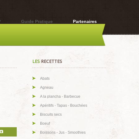
?
Guide Pratique
Partenaires
LES
RECETTES
Abats
Agneau
A la plancha - Barbecue
Apéritifs - Tapas - Bouchées
Biscuits secs
Boeuf
Boissons - Jus - Smoothies