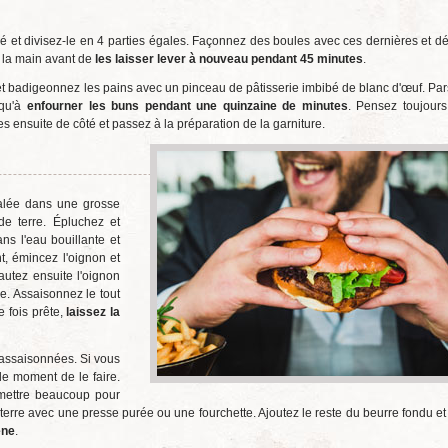
riné et divisez-le en 4 parties égales. Façonnez des boules avec ces dernières et d
e la main avant de
les laisser lever à nouveau pendant 45 minutes
.
 et badigeonnez les pains avec un pinceau de pâtisserie imbibé de blanc d'œuf. Pa
 qu'à
enfourner les buns pendant une quinzaine de minutes
. Pensez toujours 
es ensuite de côté et passez à la préparation de la garniture.
 salée dans une grosse
e terre. Épluchez et
s l'eau bouillante et
t, émincez l'oignon et
autez ensuite l'oignon
e. Assaisonnez le tout
 fois prête,
laissez la
t assaisonnées. Si vous
le moment de le faire.
 mettre beaucoup pour
rre avec une presse purée ou une fourchette. Ajoutez le reste du beurre fondu et le
ène
.