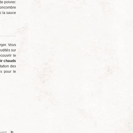
e poivrer.
 concombre
c la sauce
rger. Vous
udités sur
couvrir le
oir chauds
tation des
s pour le
vant