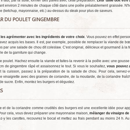
Il faut, par la suite, former des pavés avec cette préparation.
Leur taille doit être
dant environ 2 minutes de chaque côté dans une poêle préalablement graissée. N'h
ce (ketchup, mayonnaise, etc.) au-dessus du steak pour plus de saveurs.
AR DU POULET GINGEMBRE
r
les agrémenter avec les ingrédients de votre choix
. Vous pouvez en effet perso
 avez acquis les bases. Il est, par exemple, possible de remplacer la viande de b
 par une salade de chou dit coleslaw. C'est original, délicieux et gourmand à la foi
le de la garniture qui change.
poulet. Hachez ensuite la viande et faites-la revenir à la poêle avec une gousse d
cm de gingembre râpé et assaisonnez le tout. Si vous le souhaitez,
vous pouvez a
t la cuisson, passez à la préparation de la salade de chou. Pour cela, servez-
vinaigrette avec des graines de coriandre, de la moutarde, de la coriandre fraîch
u de sucre. Enfin, montez les burgers et dégustez.
RS
e et de la coriandre comme crudités des burgers est une excellente idée pour app
. Pour cela, vous devez préparer une mayonnaise maison,
mélanger du vinaigre de r
-y les carottes, recouvrez le bocal et mettez au frais pendant au moins 24 h. Au 