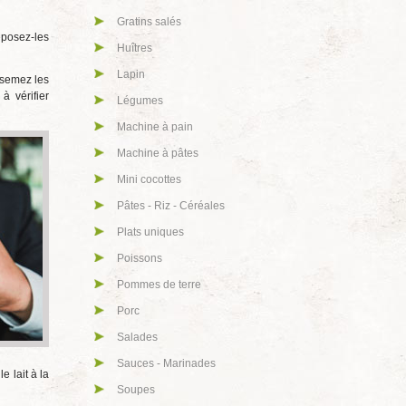
Gratins salés
éposez-les
Huîtres
Lapin
rsemez les
à vérifier
Légumes
Machine à pain
Machine à pâtes
Mini cocottes
Pâtes - Riz - Céréales
Plats uniques
Poissons
Pommes de terre
Porc
Salades
Sauces - Marinades
 lait à la
Soupes