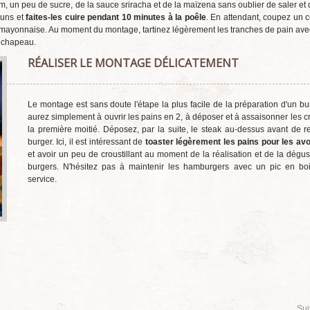
, un peu de sucre, de la sauce sriracha et de la maïzena sans oublier de saler et d
buns et
faites-les cuire pendant 10 minutes à la poêle
. En attendant, coupez un
a mayonnaise. Au moment du montage, tartinez légèrement les tranches de pain ave
e chapeau.
RÉALISER LE MONTAGE DÉLICATEMENT
Le montage est sans doute l'étape la plus facile de la préparation d'un bu
aurez simplement à ouvrir les pains en 2, à déposer et à assaisonner les cr
la première moitié. Déposez, par la suite, le steak au-dessus avant de re
burger. Ici, il est intéressant de
toaster légèrement les pains pour les av
et avoir un peu de croustillant au moment de la réalisation et de la dégus
burgers. N'hésitez pas à maintenir les hamburgers avec un pic en boi
service.
Sui