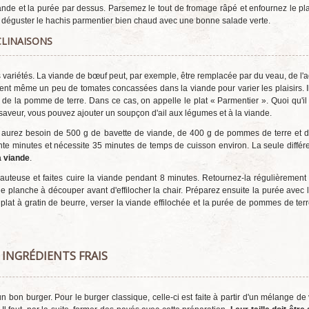
 viande et la purée par dessus. Parsemez le tout de fromage râpé et enfournez le pl
'à déguster le hachis parmentier bien chaud avec une bonne salade verte.
CLINAISONS
 variétés. La viande de bœuf peut, par exemple, être remplacée par du veau, de l'
nt même un peu de tomates concassées dans la viande pour varier les plaisirs. Il
de la pomme de terre. Dans ce cas, on appelle le plat « Parmentier ». Quoi qu'il e
 saveur, vous pouvez ajouter un soupçon d'ail aux légumes et à la viande.
s aurez besoin de 500 g de bavette de viande, de 400 g de pommes de terre et 
nte minutes et nécessite 35 minutes de temps de cuisson environ. La seule différ
a viande
.
sauteuse et faites cuire la viande pendant 8 minutes. Retournez-la régulièrement
une planche à découper avant d'effilocher la chair. Préparez ensuite la purée avec le
e plat à gratin de beurre, verser la viande effilochée et la purée de pommes de ter
 INGRÉDIENTS FRAIS
un bon burger. Pour le burger classique, celle-ci est faite à partir d'un mélange d