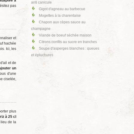
 adaptée à
anti canicule
ésitez pas
Gigot d'agneau au barbecue
Mogettes à la charentaise
Chapon aux cèpes sauce au
champagne
Viande de boeuf séchée maison
nnaliser et
Citrons confits au sucre en tranches
œuf hachée
Soupe d'asperges blanches : queues
s. Ici, les
et épluchures
'ail et de
jouter un
vous d'une
e ciselée,
orter plus
iz à 25 cl
lieu de la