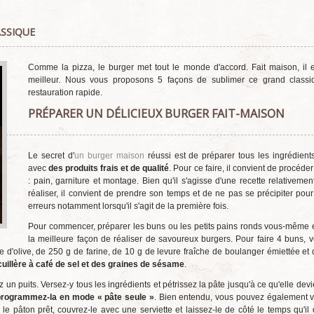
ASSIQUE
Comme la pizza, le burger met tout le monde d'accord. Fait maison, il 
meilleur. Nous vous proposons 5 façons de sublimer ce grand classi
restauration rapide.
PRÉPARER UN DÉLICIEUX BURGER FAIT-MAISON
Le secret d'
un burger maison
réussi est de préparer tous les ingrédient
avec
des produits frais et de qualité
. Pour ce faire, il convient de procéde
: pain, garniture et montage. Bien qu'il s'agisse d'une recette relativemen
réaliser, il convient de prendre son temps et de ne pas se précipiter pour 
erreurs notamment lorsqu'il s'agit de la première fois.
Pour commencer, préparer les buns ou les petits pains ronds vous-même e
la meilleure façon de réaliser de savoureux burgers. Pour faire 4 buns, 
le d'olive, de 250 g de farine, de 10 g de levure fraîche de boulanger émiettée et 
cuillère à café de sel et des graines de sésame
.
un puits. Versez-y tous les ingrédients et pétrissez la pâte jusqu'à ce qu'elle dev
programmez-la en mode « pâte seule »
. Bien entendu, vous pouvez également v
s le pâton prêt, couvrez-le avec une serviette et laissez-le de côté le temps qu'il