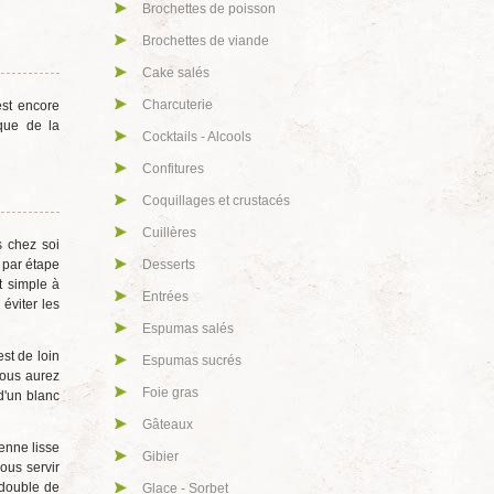
Brochettes de poisson
Brochettes de viande
Cake salés
Charcuterie
est encore
que de la
Cocktails - Alcools
Confitures
Coquillages et crustacés
Cuillères
s chez soi
r par étape
Desserts
t simple à
Entrées
éviter les
Espumas salés
st de loin
Espumas sucrés
vous aurez
Foie gras
d'un blanc
Gâteaux
ienne lisse
Gibier
ous servir
 double de
Glace - Sorbet