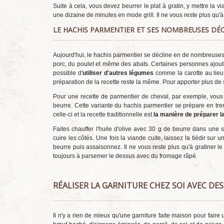
Suite à cela, vous devez beurrer le plat à gratin, y mettre la
une dizaine de minutes en mode grill. Il ne vous reste plus qu
LE HACHIS PARMENTIER ET SES NOMBREUSES DÉ
Aujourd'hui, le hachis parmentier se décline en de nombreuses
porc, du poulet et même des abats. Certaines personnes ajoute
possible d'
utiliser d'autres légumes
comme la carotte au lieu 
préparation de la recette reste la même. Pour apporter plus de
Pour une recette de parmentier de cheval, par exemple, vou
beurre. Cette variante du hachis parmentier se prépare en tre
celle-ci et la recette traditionnelle est
la manière de préparer l
Faites chauffer l'huile d'olive avec 30 g de beurre dans une 
cuire les côtés. Une fois la viande cuite, laissez la tiédir sur 
beurre puis assaisonnez. Il ne vous reste plus qu'à gratiner l
toujours à parsemer le dessus avec du fromage râpé.
RÉALISER LA GARNITURE CHEZ SOI AVEC DES
Il n'y a rien de mieux qu'une garniture faite maison pour faire 