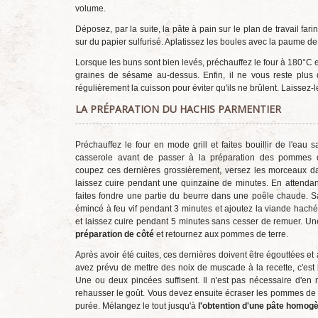
volume.
Déposez, par la suite, la pâte à pain sur le plan de travail fa
sur du papier sulfurisé. Aplatissez les boules avec la paume d
Lorsque les buns sont bien levés, préchauffez le four à 180°C
graines de sésame au-dessus. Enfin, il ne vous reste plus
régulièrement la cuisson pour éviter qu'ils ne brûlent. Laissez-l
LA PRÉPARATION DU HACHIS PARMENTIER
Préchauffez le four en mode grill et faites bouillir de l'eau
casserole avant de passer à la préparation des pommes d
coupez ces dernières grossièrement, versez les morceaux dan
laissez cuire pendant une quinzaine de minutes. En attendan
faites fondre une partie du beurre dans une poêle chaude. S
émincé à feu vif pendant 3 minutes et ajoutez la viande haché
et laissez cuire pendant 5 minutes sans cesser de remuer. Une
préparation de côté
et retournez aux pommes de terre.
Après avoir été cuites, ces dernières doivent être égouttées e
avez prévu de mettre des noix de muscade à la recette, c'est 
Une ou deux pincées suffisent. Il n'est pas nécessaire d'en
rehausser le goût. Vous devez ensuite écraser les pommes de te
purée. Mélangez le tout jusqu'à
l'obtention d'une pâte homog