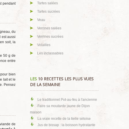
Tartes salées
at pendant
Tartes sucrées
Veau
Verrines salées
agneau, du
Verrines sucrées
 est aussi
n soit, la
Volailles
Les inclassables
de 50 g de
ence entre
 pour bien
LES
10 RECETTES LES PLUS VUES
 lait et le
DE LA SEMAINE
re. Pensez
Le traditionnel Pot-au-feu à l'ancienne
Faire sa moutarde jaune de Dijon
maison
La vraie recette de la tielle sètoise
e viande de
Jus de bissap : la boisson hydratante