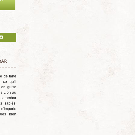
BAR
e de tarte
ce qu'il
: en guise
es Lion au
 carambar
ts sablés.
 n'importe
ales bien