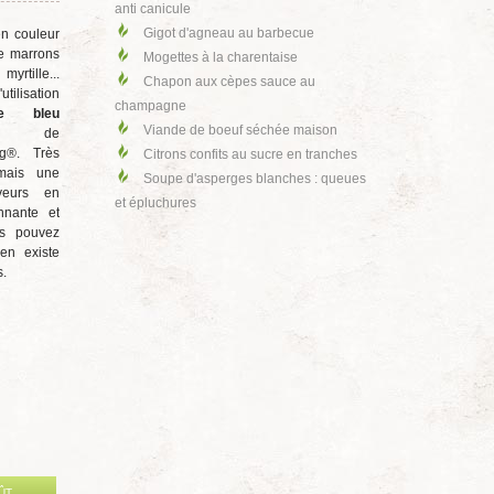
anti canicule
Gigot d'agneau au barbecue
en couleur
e marrons
Mogettes à la charentaise
myrtille...
Chapon aux cèpes sauce au
utilisation
champagne
me bleu
Viande de boeuf séchée maison
e
g®. Très
Citrons confits au sucre en tranches
 mais une
Soupe d'asperges blanches : queues
veurs en
et épluchures
nnante et
us pouvez
 en existe
s.
ÛT