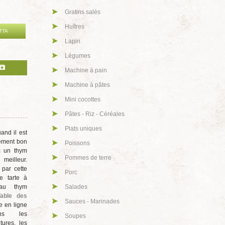
Gratins salés
Huîtres
TTA
Lapin
Légumes
Machine à pain
Machine à pâtes
Mini cocottes
Pâtes - Riz - Céréales
Plats uniques
uand il est
lement bon
Poissons
c un thym
Pommes de terre
eilleur.
 par cette
Porc
de tarte à
 au thym
Salades
able des
Sauces - Marinades
e en ligne
ans les
Soupes
tures, les