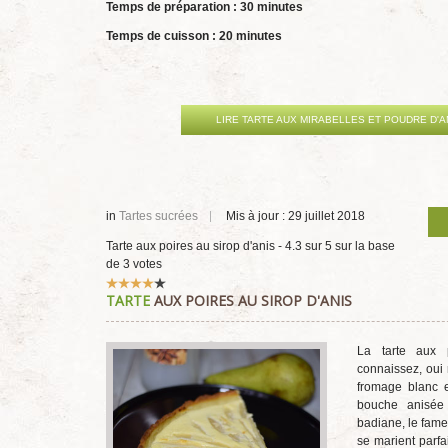
Temps de préparation : 30 minutes
Temps de cuisson : 20 minutes
LIRE TARTE AUX MIRABELLES ET POUDRE D'
in
Tartes sucrées
Mis à jour : 29 juillet 2018
Tarte aux poires au sirop d'anis
-
4.3
sur
5
sur la base
de
3
votes
Vote
TARTE
AUX POIRES AU SIROP D'ANIS
utilisateur:
4
/
5
La tarte aux 
connaissez, oui
fromage blanc e
bouche anisée
badiane, le fame
se marient parfa