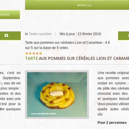
MYRTILLE
AMANDE
in
Tartes sucrées
Mis à jour : 15 février 2016
Tarte aux pommes sur céréales Lion et Carambar
-
4.6
sur
5
sur la base de
5
votes
Vote
TARTE
AUX POMMES SUR CÉRÉALES LION ET CARAM
utilisateur:
5
/
5
es, c'est en
Une recette original
Septembre.
aux pommes avec 
ey
, eau de vie
restait en cuisine 
 plus simple :
de pâte des céréal
belles et des
chocolat avec des
orée avec une
et quelques biscui
'est pour la
Vous pouvez utiliser
ttre quelques
quelle autre céré
sûr.
Pour 2 personnes