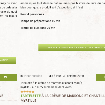
utney ou avec
aromatiques tout dans le naturel mais pas histoire de faire du na
 de tarte à la
bien pour que le produit soit d'exception, et il l'est !
juste de quoi
Pour 4 personnes
arte ou mieux
Temps de préparation : 15 mn
Temps de cuisson : 20 mn
LIRE TARTE AMANDINE À L'ABRICOT POCHÉ AU T
AMANDE
in
Tartes sucrées
Mis à jour : 30 octobre 2020
Tartelette à la crème de marrons et chantilly goût
myrtille
-
4.7
sur
5
sur la base de
9
votes
Vote
DE
TARTELETTE
À LA CRÈME DE MARRONS ET CHANTIL
utilisateur:
5
/
5
MYRTILLE