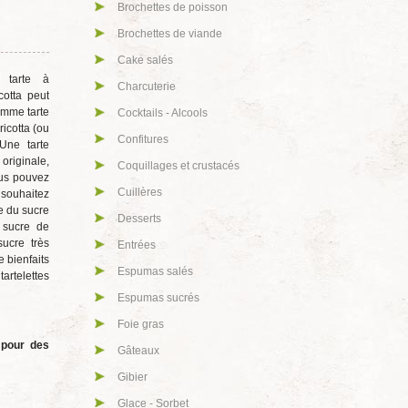
Brochettes de poisson
Brochettes de viande
Cake salés
 tarte à
Charcuterie
cotta peut
omme tarte
Cocktails - Alcools
ricotta (ou
Confitures
Une tarte
riginale,
Coquillages et crustacés
ous pouvez
Cuillères
uhaitez
e du sucre
Desserts
 sucre de
sucre très
Entrées
e bienfaits
Espumas salés
artelettes
Espumas sucrés
Foie gras
pour des
Gâteaux
Gibier
Glace - Sorbet