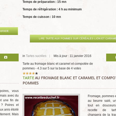
Temps de préparation : 15 mn
Temps de réfrigération : 4 h au minimum
Temps de cuisson : 10 mn
AMANDE
LIRE TARTE AUX POMMES SUR CÉRÉALES LION ET CARAM
in
Tartes sucrées
Mis à jour : 11 janvier 2016
Tarte au fromage blanc et caramel et compotée de
pommes
-
4.3
sur
5
sur la base de
4
votes
Vote
TARTE
AU FROMAGE BLANC ET CARAMEL ET COMPO
utilisateur:
4
/
5
POMMES
poires, vous
 mais avec du
Fromage, pommes e
t une fin de
au beurre salé, u
 ? Poires et
tout en douceurs
ux anis étoilé
recette de tar
itement. Mais
changera de la trad