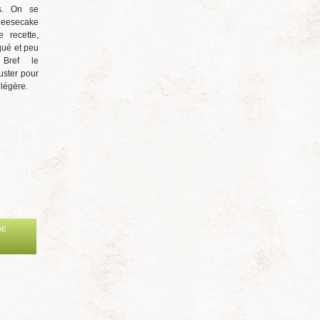
s. On se
eesecake
e recette,
qué et peu
 Bref le
uster pour
 légère.
DE