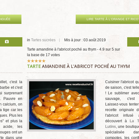
INGUÉE
LIRE TARTE À L'ORANGE ET RICO
in
Tartes sucrées
Mis à jour : 03 août 2019
Tarte amandine à l'abricot poché au thym
-
4.9
sur
5
sur
la base de
17
votes
Vote
TARTE
AMANDINE À L'ABRICOT POCHÉ AU THYM
utilisateur:
5
/
5
illet, c'est la
Cuisiner l'abricot q
barbe et c'est
de saison, c'est tel
i surprenant
! Le sublimer ave
t. Pauvre en
sauvage, c'est m
en calcium, on
Laissez-vous tenter
 tige car les
recette originale 
iques. Plus les
l'abricot infusé
s" et plus la
découvert à
La T
 acide, les
Lutins
, une boutiqu
 rouges ont un
spécialisée d
rte dans une
compotes, les confi