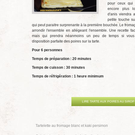
pour ceux qui v
encore plus lo
d'anis viendra a
petite touche s
qui peut paraitre surprenante à la première bouchée. Le froma
arrondir l'ensemble en allégeant l'ensemble. Une recette faci
mais qui prendra néanmoins un peu de temps si vous
disposition parfaite des poires sur la tarte.
Pour 6 personnes
Temps de préparation : 20 minutes
Temps de cuisson : 30 minutes
Temps de réfrigération : 1 heure minimum
LIRE TARTE AUX POIRES AU SIROP
Tartelette au fromage blanc et kaki persimon