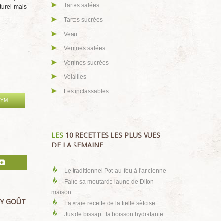
Tartes salées
turel mais
Tartes sucrées
Veau
Verrines salées
Verrines sucrées
Volailles
Les inclassables
HYM
LES
10 RECETTES LES PLUS VUES
DE LA SEMAINE
Le traditionnel Pot-au-feu à l'ancienne
Faire sa moutarde jaune de Dijon
maison
LY GOÛT
La vraie recette de la tielle sètoise
Jus de bissap : la boisson hydratante