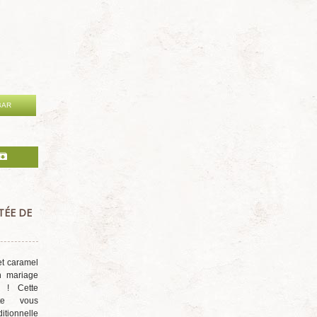
BAR
TÉE DE
t caramel
n mariage
 ! Cette
te vous
itionnelle