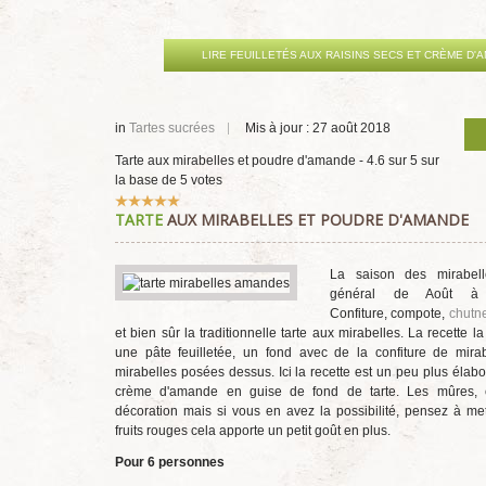
LIRE FEUILLETÉS AUX RAISINS SECS ET CRÈME D'
in
Tartes sucrées
Mis à jour : 27 août 2018
Tarte aux mirabelles et poudre d'amande
-
4.6
sur
5
sur
la base de
5
votes
Vote
TARTE
AUX MIRABELLES ET POUDRE D'AMANDE
utilisateur:
5
/
5
La saison des mirabell
général de Août à 
Confiture, compote,
chutn
et bien sûr la traditionnelle tarte aux mirabelles. La recette la
une pâte feuilletée, un fond avec de la confiture de mira
mirabelles posées dessus. Ici la recette est un peu plus élab
crème d'amande en guise de fond de tarte. Les mûres, c
décoration mais si vous en avez la possibilité, pensez à me
fruits rouges cela apporte un petit goût en plus.
Pour 6 personnes