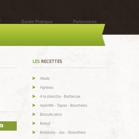
?
Guide Pratique
Partenaires
LES
RECETTES
Abats
Agneau
A la plancha - Barbecue
Apéritifs - Tapas - Bouchées
Biscuits secs
Boeuf
Boissons - Jus - Smoothies