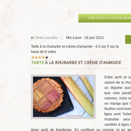
LIRE TARTE AU CITRON MER
in
Tartes sucrées
Mis à jour : 19 juin 2021
Tarte à la rhubarbe et crème d'amande
-
4.3
sur
5
sur la
base de
6
votes
Vote
TARTE
À LA RHUBARBE ET CRÈME D'AMANDE
utilisateur:
4
/
5
Entre avril et ju
saison de la rhu
un légume auss
que cela parai
calories, riche 
ne mange que la
feuilles sont tox
tiges sont "mûre
rhubarbe sera
variétés à tiges
léger goût de framboise. En confiture ou comme ici en ta