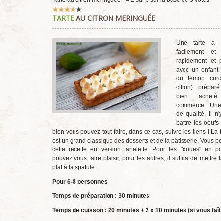
Tarte au citron meringuée
-
4.2
sur
5
sur la base de
5
votes
Vote
TARTE
AU CITRON MERINGUÉE
utilisateur:
4
/
5
Une tarte à r
facilement et 
rapidement et 
avec un enfant !
du lemon cur
citron) prépa
bien achet
commerce. Une
de qualité, il n
battre les oeufs
bien vous pouvez tout faire, dans ce cas, suivre les liens ! La t
est un grand classique des desserts et de la pâtisserie. Vous p
cette recette en version tartelette. Pour les "doués" en 
pouvez vous faire plaisir, pour les autres, il suffira de mettre
plat à la spatule.
Pour 6-8 personnes
Temps de préparation : 30 minutes
Temps de cuisson : 20 minutes + 2 x 10 minutes (si vous faît