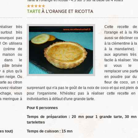
Tarte à l'orange et ricotta
-
4.5
sur
5
sur la base de
4
votes
Vote
TARTE
À L'ORANGE ET RICOTTA
utilisateur:
5
/
5
éaliser très
Cette recette de
surtout très
l'orange et à la Ri
pourquoi pas
aussi se décliner c
 On utilisera
à la clémentine à la 
d (crème de
à la mandarine). 
ré maison ou
aux agrumes très o
é dans le
facile à réaliser. V
 pâte brisée
si vous le so
'y a plus qu'à
remplacer une parti
 en neige. Ou
en poudre par du
arte au citron
fleur de coco, un 
ouvez réaliser
surprenant qui n'a pas le goût de la noix de coco et qui est plein d
pochage, vous
pour l'organisme. N'hésitez pas à réaliser cette recette en t
 la meringue à
individuelles à défaut d'une grande tarte.
Pour 6 personnes
Temps de préparation : 20 mn pour 1 grande tarte,
30 mn 
tartelettes
es tout)
Temps de cuisson : 15 mn