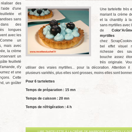
réaliser des
l'aide d'une
Une tartelette très 
euilletée et
mariant la crème d
andises sans
et la chantilly à la 
dans des
sans myrtilles avec l'
très longues
de
Color'Arô
ent avec les
myrtilles
d
s. Comme un
chez ScrapCookin
s, mais avec
bel effet visuel
vée, la crème
richesse des sa
conservant un
bouche assez éto
pâte feuilleté
très originale. Vo
d'amande, d'y
utiliser des vraies myrtilles... pour la décoration. Attention il
fournez et une
plusieurs variétés, plus elles sont grosses, moins elles sont bonne
nçons. Cette
Pour 6 tartelettes
nd, un goûter
Temps de préparation : 15 mn
Temps de cuisson : 20 mn
Temps de réfrigération : 4 h
LIRE TARTELETTE À LA CRÈME DE MARRONS ET CHANTILLY GO