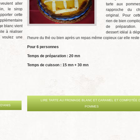
eulent aller
tarte aux pomme
in, le sirop
rapproche du ch
pporter cette
original. Pour cett
upplémentaire
rien de bien compli
ge blanc vient
de préparation.
le à réaliser
dessert idéal à dég
 voulez une
l'heure du thé ou bien après un repas même copieux car elle reste
Pour 6 personnes
Temps de préparation : 2
0 mn
Temps de cuisson : 15 mn + 30 mn
LIRE TARTE AU FROMAGE BLANC ET CARAMEL ET COMPOTÉE 
 D'ANIS
POMMES