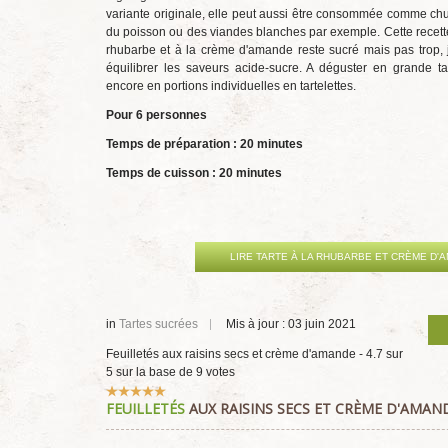
variante originale, elle peut aussi être consommée comme ch
du poisson ou des viandes blanches par exemple. Cette recette
rhubarbe et à la crème d'amande reste sucré mais pas trop, 
équilibrer les saveurs acide-sucre. A déguster en grande t
encore en portions individuelles en tartelettes.
Pour 6 personnes
Temps de préparation : 20 minutes
Temps de cuisson : 20 minutes
LIRE TARTE À LA RHUBARBE ET CRÈME D'
in
Tartes sucrées
Mis à jour : 03 juin 2021
Feuilletés aux raisins secs et crème d'amande
-
4.7
sur
5
sur la base de
9
votes
Vote
FEUILLETÉS
AUX RAISINS SECS ET CRÈME D'AMAN
utilisateur:
5
/
5