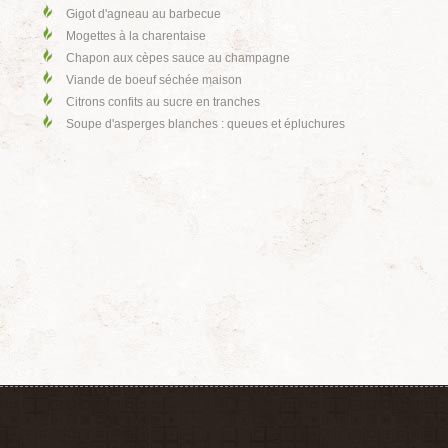
Gigot d'agneau au barbecue
Mogettes à la charentaise
Chapon aux cèpes sauce au champagne
Viande de boeuf séchée maison
Citrons confits au sucre en tranches
Soupe d'asperges blanches : queues et épluchures