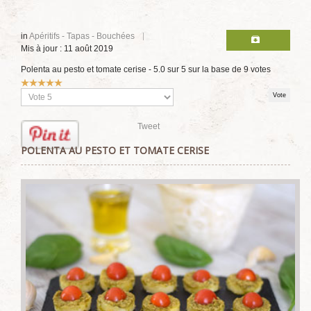
in
Apéritifs - Tapas - Bouchées
Mis à jour : 11 août 2019
Polenta au pesto et tomate cerise
-
5.0
sur
5
sur la base de
9
votes
Vote
utilisateur:
5
/
5
Veuillez
voter
Tweet
POLENTA AU PESTO ET TOMATE CERISE