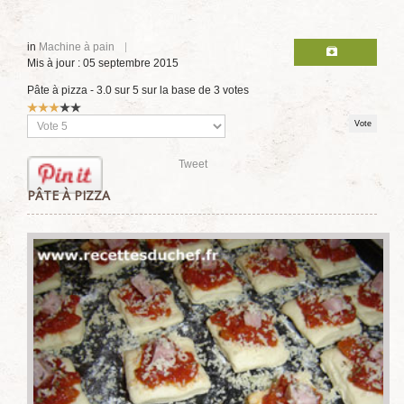
in
Machine à pain
Mis à jour : 05 septembre 2015
Pâte à pizza
-
3.0
sur
5
sur la base de
3
votes
Vote
utilisateur:
3
/
5
Veuillez
voter
Tweet
PÂTE À PIZZA