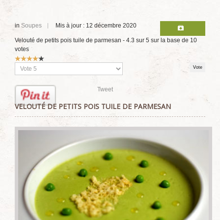
in
Soupes
Mis à jour : 12 décembre 2020
Velouté de petits pois tuile de parmesan
-
4.3
sur
5
sur la base de
10
votes
Vote
utilisateur:
4
/
5
Veuillez
voter
Tweet
VELOUTÉ DE PETITS POIS TUILE DE PARMESAN