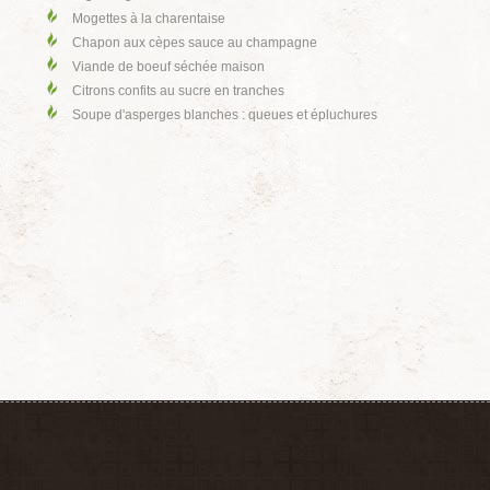
Mogettes à la charentaise
Chapon aux cèpes sauce au champagne
Viande de boeuf séchée maison
Citrons confits au sucre en tranches
Soupe d'asperges blanches : queues et épluchures