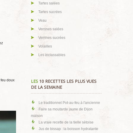
Tartes salées
Tartes sucrées
Veau
Verrines salées
Verrines sucrées
ez
Volailles
Les inclassables
 feu doux
LES
10 RECETTES LES PLUS VUES
DE LA SEMAINE
Le traditionnel Pot-au-feu à l'ancienne
Faire sa moutarde jaune de Dijon
maison
La vraie recette de la tielle sètoise
Jus de bissap : la boisson hydratante