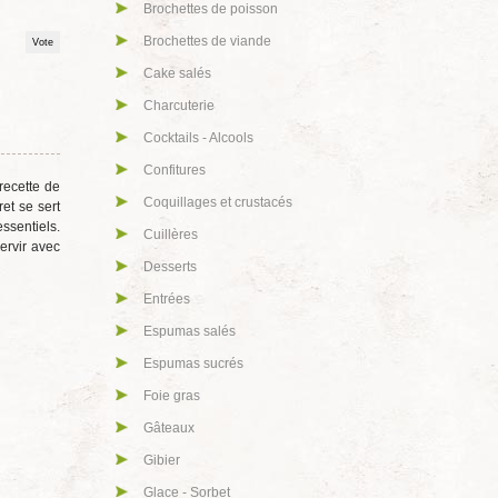
Brochettes de poisson
Brochettes de viande
Cake salés
Charcuterie
Cocktails - Alcools
Confitures
recette de
Coquillages et crustacés
et se sert
essentiels.
Cuillères
ervir avec
Desserts
Entrées
Espumas salés
Espumas sucrés
Foie gras
Gâteaux
Gibier
Glace - Sorbet