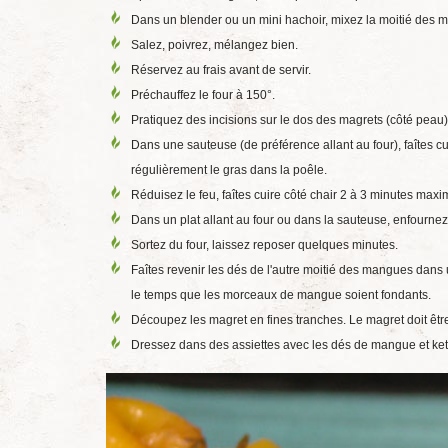
Dans un blender ou un mini hachoir, mixez la moitié des 
Salez, poivrez, mélangez bien.
Réservez au frais avant de servir.
Préchauffez le four à 150°.
Pratiquez des incisions sur le dos des magrets (côté peau)
Dans une sauteuse (de préférence allant au four), faîtes 
régulièrement le gras dans la poêle.
Réduisez le feu, faîtes cuire côté chair 2 à 3 minutes max
Dans un plat allant au four ou dans la sauteuse, enfourne
Sortez du four, laissez reposer quelques minutes.
Faîtes revenir les dés de l'autre moitié des mangues dans
le temps que les morceaux de mangue soient fondants.
Découpez les magret en fines tranches. Le magret doit êtr
Dressez dans des assiettes avec les dés de mangue et ke