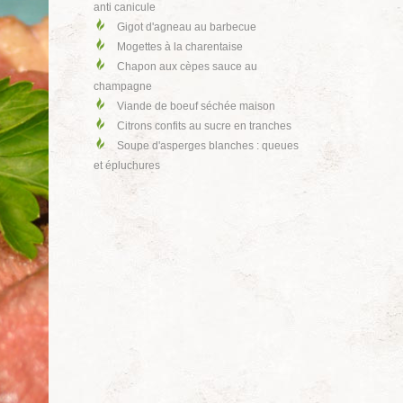
anti canicule
Gigot d'agneau au barbecue
Mogettes à la charentaise
Chapon aux cèpes sauce au
champagne
Viande de boeuf séchée maison
Citrons confits au sucre en tranches
Soupe d'asperges blanches : queues
et épluchures