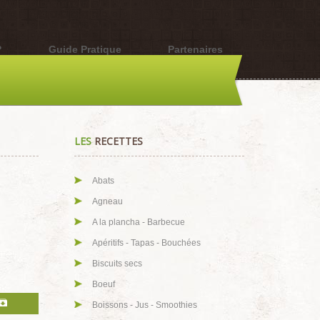
?
Guide Pratique
Partenaires
LES
RECETTES
Abats
Agneau
A la plancha - Barbecue
Apéritifs - Tapas - Bouchées
Biscuits secs
Boeuf
Boissons - Jus - Smoothies