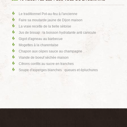
Le traditionnel Pot-au-feu à l'ancienne
Faire sa moutarde jaune de Dijon maison
La vraie recette de la tielle sètoise
Jus de bissap : la boisson hydratante anti canicule
Gigot d'agneau au barbecue
Mogettes à la charentaise
Chapon aux cèpes sauce au champagne
Viande de boeuf séchée maison
Citrons confits au sucre en tranches
Soupe d'asperges blanches : queues et épluchures