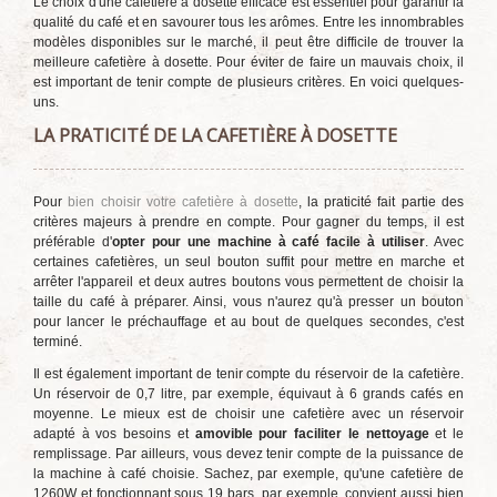
Le choix d'une cafetière à dosette efficace est essentiel pour garantir la
qualité du café et en savourer tous les arômes. Entre les innombrables
modèles disponibles sur le marché, il peut être difficile de trouver la
meilleure cafetière à dosette. Pour éviter de faire un mauvais choix, il
est important de tenir compte de plusieurs critères. En voici quelques-
uns.
LA PRATICITÉ DE LA CAFETIÈRE À DOSETTE
Pour
bien choisir votre cafetière à dosette
, la praticité fait partie des
critères majeurs à prendre en compte. Pour gagner du temps, il est
préférable d'
opter pour une machine à café facile à utiliser
. Avec
certaines cafetières, un seul bouton suffit pour mettre en marche et
arrêter l'appareil et deux autres boutons vous permettent de choisir la
taille du café à préparer. Ainsi, vous n'aurez qu'à presser un bouton
pour lancer le préchauffage et au bout de quelques secondes, c'est
terminé.
Il est également important de tenir compte du réservoir de la cafetière.
Un réservoir de 0,7 litre, par exemple, équivaut à 6 grands cafés en
moyenne. Le mieux est de choisir une cafetière avec un réservoir
adapté à vos besoins et
amovible pour faciliter le nettoyage
et le
remplissage. Par ailleurs, vous devez tenir compte de la puissance de
la machine à café choisie. Sachez, par exemple, qu'une cafetière de
1260W et fonctionnant sous 19 bars, par exemple, convient aussi bien