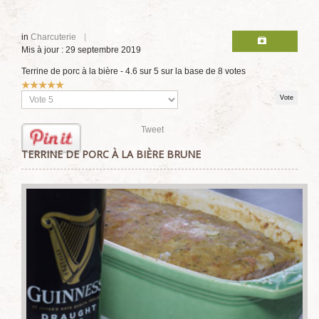
in
Charcuterie
Mis à jour : 29 septembre 2019
Terrine de porc à la bière
-
4.6
sur
5
sur la base de
8
votes
Vote
utilisateur:
5
/
5
Veuillez
voter
Tweet
TERRINE DE PORC À LA BIÈRE BRUNE