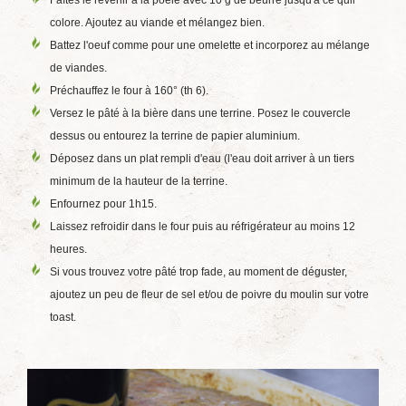
Faîtes le revenir à la poêle avec 10 g de beurre jusqu'à ce quil
colore. Ajoutez au viande et mélangez bien.
Battez l'oeuf comme pour une omelette et incorporez au mélange
de viandes.
Préchauffez le four à 160° (th 6).
Versez le pâté à la bière dans une terrine. Posez le couvercle
dessus ou entourez la terrine de papier aluminium.
Déposez dans un plat rempli d'eau (l'eau doit arriver à un tiers
minimum de la hauteur de la terrine.
Enfournez pour 1h15.
Laissez refroidir dans le four puis au réfrigérateur au moins 12
heures.
Si vous trouvez votre pâté trop fade, au moment de déguster,
ajoutez un peu de fleur de sel et/ou de poivre du moulin sur votre
toast.