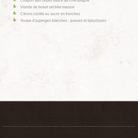
Chapon aux cèpes sauce au champagne
Viande de boeuf séchée maison
Citrons confits au sucre en tranches
Soupe d'asperges blanches : queues et épluchures