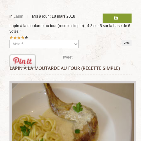
in
Lapin
Mis à jour : 18 mars 2018
Lapin à la moutarde au four (recette simple)
-
4.3
sur
5
sur la base de
6
votes
Vote
utilisateur:
4
/
5
Veuillez
voter
Tweet
LAPIN À LA MOUTARDE AU FOUR (RECETTE SIMPLE)