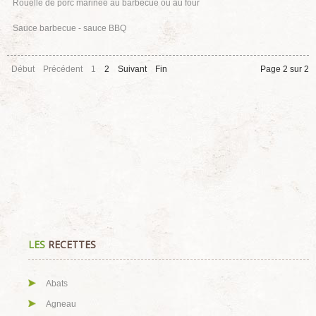
Rouelle de porc marinée au barbecue ou au four
Sauce barbecue - sauce BBQ
Début
Précédent
1
2
Suivant
Fin
Page 2 sur 2
LES
RECETTES
Abats
Agneau