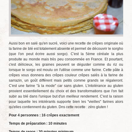
Aussi bon en salé qu'en sucré, voici une recette de crêpes originale où
la farine de blé est totalement absente et permet de découvrir le sorgho
(que l'on peut écrire aussi sorgo). C'est la 5ème céréale la plus
produite au monde mais très peu consommée en France. Et pourtant,
c'est délicieux, les graines peuvent se déguster comme du riz ou
lorsque le sorgo est moulu on l'utilise comme une farine. Cette pâte à
crêpes vous donnera des crêpes couleur crêpes salés à la farine de
sarrazin, un goût différent mais petits comme grands se régaleront.
C'est une farine "à la mode" car sans gluten. L'intolérance au gluten
provient essentiellement du choix et des transformations que l'on fait
subir au blé dans l'unique but d'un meilleur rendement. C'est la raison
pour laquelle les intolérants supporte bien les "vieilles" farines alors
qu'elles contiennent du gluten. Dns cette recette : zéro gluten !
Pour 4 personnes : 16 crêpes exactement
Temps de préparation : 10 minutes
Temps de repos : 30 minutes minimum