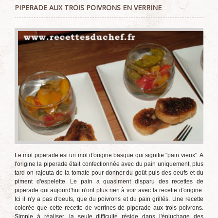
PIPERADE AUX TROIS POIVRONS EN VERRINE
Le mot piperade est un mot d'origine basque qui signifie "pain vieux". A
l'origine la piperade était confectionnée avec du pain uniquement, plus
tard on rajouta de la tomate pour donner du goût puis des oeufs et du
piment d'espelette. Le pain a quasiment disparu des recettes de
piperade qui aujourd'hui n'ont plus rien à voir avec la recette d'origine.
Ici il n'y a pas d'oeufs, que du poivrons et du pain grillés. Une recette
colorée que cette recette de verrines de piperade aux trois poivrons.
Simple à réaliser, la seule difficulté réside dans l'épluchage des