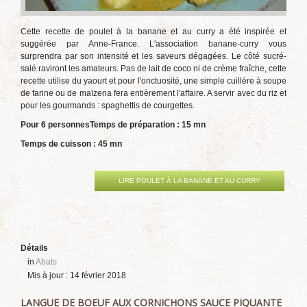
Cette recette de poulet à la banane et au curry a été inspirée et
suggérée par Anne-France. L'association banane-curry vous
surprendra par son intensité et les saveurs dégagées. Le côté sucré-
salé raviront les amateurs. Pas de lait de coco ni de crème fraîche, cette
recette utilise du yaourt et pour l'onctuosité, une simple cuillère à soupe
de farine ou de maïzena fera entièrement l'affaire. A servir avec du riz et
pour les gourmands : spaghettis de courgettes.
Pour 6 personnes
Temps de préparation : 15 mn
Temps de cuisson : 45 mn
LIRE POULET À LA BANANE ET AU CURRY
Détails
in
Abats
Mis à jour : 14 février 2018
LANGUE DE BOEUF AUX CORNICHONS SAUCE PIQUANTE