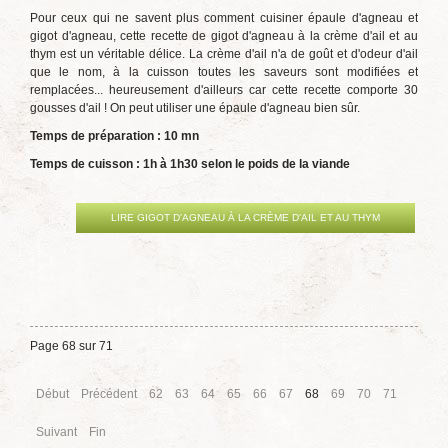
Pour ceux qui ne savent plus comment cuisiner épaule d'agneau et
gigot d'agneau, cette recette de gigot d'agneau à la crème d'ail et au
thym est un véritable délice. La crème d'ail n'a de goût et d'odeur d'ail
que le nom, à la cuisson toutes les saveurs sont modifiées et
remplacées... heureusement d'ailleurs car cette recette comporte 30
gousses d'ail !
On peut utiliser une épaule d'agneau bien sûr.
Temps de préparation : 10 mn
Temps de cuisson : 1h à 1h30 selon le poids de la viande
LIRE GIGOT D'AGNEAU À LA CRÈME D'AIL ET AU THYM
Page 68 sur 71
Début
Précédent
62
63
64
65
66
67
68
69
70
71
Suivant
Fin