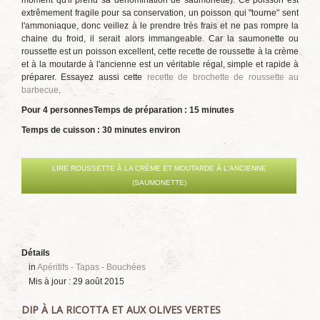
moment qu'il prend sa dénomination de saumonette). Ce poisson est
extrêmement fragile pour sa conservation, un poisson qui "tourne" sent
l'ammoniaque, donc veillez à le prendre très frais et ne pas rompre la
chaine du froid, il serait alors immangeable. Car la saumonette ou
roussette est un poisson excellent, cette recette de roussette à la crème
et à la moutarde à l'ancienne est un véritable régal, simple et rapide à
préparer. Essayez aussi cette
recette de brochette de roussette au
barbecue
.
Pour 4 personnes
Temps de préparation : 15 minutes
Temps de cuisson : 30 minutes environ
LIRE ROUSSETTE À LA CRÈME ET MOUTARDE À L'ANCIENNE
(SAUMONETTE)
Détails
in
Apéritifs - Tapas - Bouchées
Mis à jour : 29 août 2015
DIP À LA RICOTTA ET AUX OLIVES VERTES