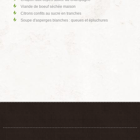
Viande de boeuf séchée maison
Citrons confits au sucre en tranches
Soupe d'asperges blanches : queues et épluchures