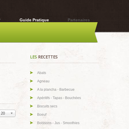
?
Guide Pratique
Partenaires
LES
RECETTES
Abats
Agneau
A la plancha - Barbecue
Apéritifs - Tapas - Bouchées
Biscuits secs
20
Boeuf
Boissons - Jus - Smoothies