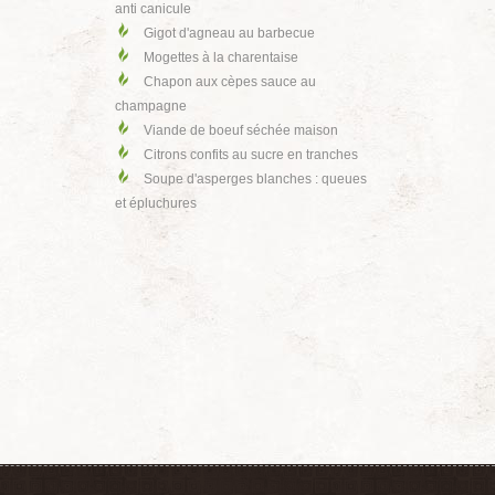
anti canicule
Gigot d'agneau au barbecue
Mogettes à la charentaise
Chapon aux cèpes sauce au
champagne
Viande de boeuf séchée maison
Citrons confits au sucre en tranches
Soupe d'asperges blanches : queues
et épluchures